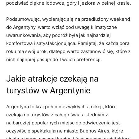
podziwiać​ piękne lodowce, góry i jeziora w pełnej krasie.
Podsumowując, wybierając się na przedłużony ⁢weekend
do Argentyny, warto wziąć pod uwagę klimatyczne
uwarunkowania, aby ‍podróż była jak najbardziej
komfortowa i satysfakcjonująca. Pamiętaj, że każda ⁢pora
roku ma⁢ swój​ urok, dlatego warto zastanowić się, które z
nich najlepiej‍ pasuje⁣ do Twoich preferencji.
Jakie atrakcje ⁣czekają ⁤na
turystów w Argentynie
Argentyna to kraj ⁤pełen⁢ niezwykłych atrakcji, ‍które
czekają na ​turystów z całego ​świata.⁣ Jednym z‌
najbardziej popularnych ‍miejsc do odwiedzenia jest
oczywiście spektakularne miasto​ Buenos Aires, które
słynie z​ tanga, pysznej kuchni i fascynującej architektury.