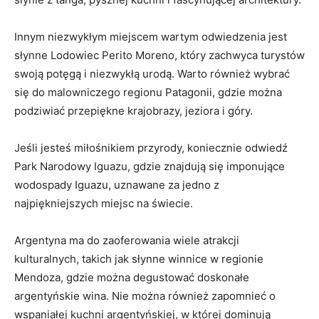
Innym niezwykłym miejscem wartym odwiedzenia jest
słynne Lodowiec ‍Perito Moreno, który zachwyca turystów
swoją potęgą i niezwykłą urodą. Warto również wybrać
się do‍ malowniczego regionu⁣ Patagonii, gdzie można
podziwiać przepiękne krajobrazy, jeziora ⁢i góry.
Jeśli ‍jesteś⁤ miłośnikiem przyrody, ⁣koniecznie odwiedź
Park Narodowy Iguazu, gdzie znajdują się imponujące
wodospady ​Iguazu, ​uznawane za jedno z
najpiękniejszych miejsc ​na świecie.
Argentyna ma do zaoferowania wiele⁤ atrakcji
kulturalnych, takich jak słynne winnice​ w regionie
Mendoza, ​gdzie można degustować doskonałe
⁢argentyńskie ⁣wina.⁤ Nie można ‌również zapomnieć o
wspaniałej kuchni argentyńskiej, w ‍której⁣ dominują