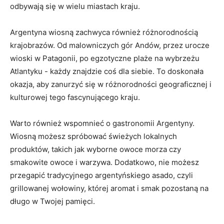
odbywają się​ w wielu‍ miastach kraju.
Argentyna wiosną zachwyca również ‌różnorodnością
krajobrazów. Od malowniczych⁤ gór Andów, przez urocze​
wioski w Patagonii,​ po egzotyczne plaże ​na wybrzeżu​
Atlantyku -‍ każdy​ znajdzie coś dla siebie. ​To doskonała
⁢okazja, aby⁣ zanurzyć się w różnorodności geograficznej ​i
kulturowej tego fascynującego⁢ kraju.
Warto ⁢również wspomnieć o gastronomii ⁤Argentyny.
Wiosną możesz spróbować ⁣świeżych lokalnych
produktów, takich jak wyborne ​owoce morza czy
⁤smakowite owoce i ‌warzywa. Dodatkowo, nie możesz
przegapić tradycyjnego argentyńskiego asado, czyli
grillowanej wołowiny, której aromat i smak⁢ pozostaną na
długo w Twojej pamięci.