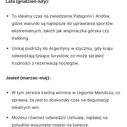
Lato ⁤(grudzień-luty):
To idealny ⁢czas na zwiedzanie Patagonii i Andów,
gdzie warunki ⁢są najlepsze‍ do uprawiania ‍sportów
ekstremalnych, takich jak‍ wspinaczka górska czy
trekking.
Unikaj podróży do Argentyny w styczniu, gdy kraju
odwiedzają tysiące turystów, co może sprawić
trudności​ z rezerwacją noclegów.
Jesień⁢ (marzec-maj):
W tym okresie kwitną winnice w regionie Mendoza,‌ co
sprawia, że ⁣jest to ⁤doskonały czas⁣ na degustację‍
lokalnych win.
Możesz również odwiedzić Ushuaię, ⁣najdalej na
południe wysunięte miasto na świecie.