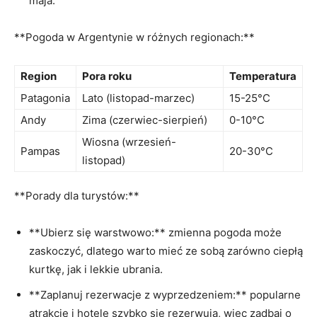
maja.
**Pogoda w Argentynie⁣ w różnych regionach:**
Region
Pora roku
Temperatura
Patagonia
Lato ⁤(listopad-marzec)
15-25°C
Andy
Zima (czerwiec-sierpień)
0-10°C
Wiosna (wrzesień-
Pampas
20-30°C
listopad)
**Porady dla turystów:**
**Ubierz się warstwowo:** zmienna ⁢pogoda może
zaskoczyć, dlatego warto mieć ze sobą zarówno ciepłą
kurtkę, jak i lekkie ubrania.
**Zaplanuj rezerwacje z wyprzedzeniem:** popularne
atrakcje‍ i hotele ⁤szybko się rezerwują, więc zadbaj o