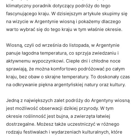
klimatyczny poradnik dotyczący podróży do tego
‌fascynującego kraju. W dzisiejszym artykule skupimy się
na ​wizycie w Argentynie ⁢wiosną i pokażemy⁢ dlaczego
warto wybrać się do tego kraju​ w tym właśnie okresie.
Wiosną, czyli od⁢ września ⁢do listopada, w Argentynie
panuje łagodna​ temperatura,⁤ co sprzyja zwiedzaniu⁤ i
aktywnemu wypoczynkowi. Ciepłe dni i chłodne noce
sprawiają, że można komfortowo podróżować po całym
kraju, bez obaw o skrajne temperatury. To‌ doskonały czas
na odkrywanie piękna argentyńskiej‍ natury oraz kultury.
Jedną z‌ największych ‌zalet podróży do ⁢Argentyny wiosną
​jest możliwość obserwacji dzikiej przyrody. W⁤ tym
okresie ​roślinność jest bujna, a‌ zwierzęta łatwiej
dostrzegalne. ‍Możesz także ​uczestniczyć w różnego
rodzaju festiwalach i wydarzeniach kulturalnych, ‍które