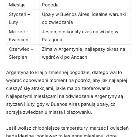
Miesiąc
Pogoda
Styczeń –
Upały w Buenos Aires, idealne warunki
Luty
do ⁢zwiedzania
Marzec –
Jesień, doskonały czas na wizytę w
Kwiecień
Patagonii
Czerwiec –
Zima w⁣ Argentynie, najlepszy⁢ okres na
Sierpień
wędrówki po Andach
Argentyna to kraj o zmiennej pogodzie, dlatego warto
wybrać odpowiedni moment na podróż, aby jak najlepiej
cieszyć się atrakcjami, ⁤jakie ma do zaoferowania.
Najlepszymi miesiącami na odwiedzenie Argentyny są
styczeń i luty, gdy w Buenos ‍Aires panują⁣ upały, co
‌sprzyja‌ zwiedzaniu‌ miasta i plażowaniu.
Jeśli wolisz chłodniejsze temperatury, marzec i kwiecień
będą idealne, ponieważ to jesienne miesiące, które​