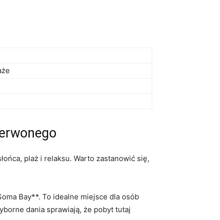
aże
zerwonego
ońca, plaż i relaksu. Warto zastanowić się,
 Bay**. ⁢To idealne miejsce ⁣dla ⁣osób
borne dania⁢ sprawiają, że pobyt tutaj