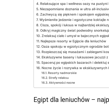
Relaksujące ⁢spa i wellness oazy ⁤na⁢ pustyni​
Niezapomniane doznania ⁢w ultra all-inclusiv
Zachwycą się pięknem i spokojem egipskie
Wyśmienite jedzenie i ⁢egzotyczne koktajle n
Cisza, ‌spokój‌ i‍ luksus w‌ najbardziej‌ ek
Odkryj magiczny świat podwodny snorkeluj
Zrelaksuj ciało i umysł w bajecznych⁢ egi
Najlepsze resorty w Egipcie ⁢dla⁣ leniuchów
Oaza ‍spokoju w⁤ egzotycznym ogrodzie ⁣bo
Rozpieszczaj ⁢się masażami i zabiegami ⁢k
Ekskluzywne baseny ⁢i‍ luksusowe jacuzzi 
Spaceruj po egipskich bazarach‍ i ⁣delektuj
Nocne życie i rozrywka ⁣w ekskluzywnych 
Resorty nadmorskie
Strefy relaksu
Aktywności nocne
Egipt ⁢dla leniuchów ⁣– najp