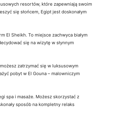
uksusowych‍ resortów,‍ które zapewniają‍ swoim
eszyć się słońcem, Egipt jest ‌doskonałym⁤
harm ‌El Sheikh. To miejsce zachwyca białym
 zdecydować się na wizytę w słynnym
ad, możesz zatrzymać się w luksusowym
rozważyć pobyt⁢ w El Gouna – malowniczym
gi ‌spa i masaże.⁣ Możesz skorzystać‌ z
oskonały sposób​ na kompletny relaks