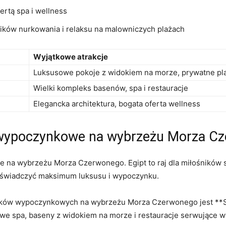
fertą spa ‍i wellness
ików nurkowania ⁣i⁢ relaksu⁤ na ⁢malowniczych plażach
Wyjątkowe ⁤atrakcje
Luksusowe pokoje ⁤z widokiem na ‌morze, prywatne pl
Wielki kompleks‍ basenów, spa i restauracje
Elegancka architektura, ⁣bogata oferta wellness
ki wypoczynkowe na wybrzeżu Morza C
 na wybrzeżu Morza Czerwonego. Egipt to‍ raj dla miłośników sł
doświadczyć maksimum luksusu i wypoczynku.
ków wypoczynkowych na wybrzeżu Morza ​Czerwonego jest **Soma
we spa,​ baseny z widokiem na morze i restauracje serwujące wy