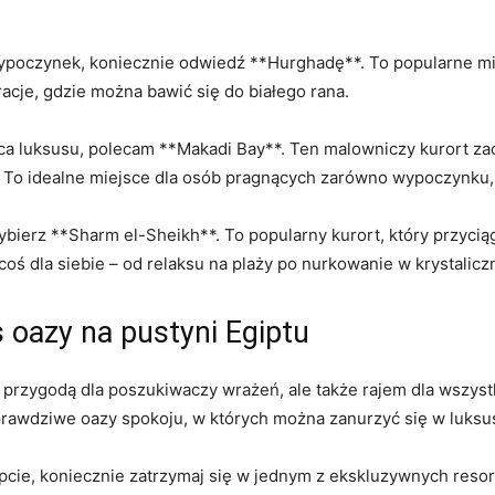
wypoczynek, koniecznie ⁢odwiedź ‌**Hurghadę**. To popularne mi
racje, gdzie⁣ można ‌bawić się do ​białego rana.
a luksusu, ​polecam **Makadi⁣ Bay**.⁢ Ten malowniczy kurort za
a. To idealne miejsce⁢ dla osób pragnących zarówno wypoczynku,⁣
ybierz **Sharm​ el-Sheikh**. ‌To ⁤popularny kurort, który ⁤przyci
coś dla siebie ⁣– od relaksu na plaży​ po⁤ nurkowanie w krysta
 oazy ⁤na⁢ pustyni​ Egiptu
 przygodą dla‌ poszukiwaczy ‍wrażeń, ale‌ także rajem dla wszyst
prawdziwe oazy spokoju, w których⁣ można zanurzyć​ się ⁣w luksu
cie, koniecznie zatrzymaj się w jednym⁤ z ekskluzywnych ⁢resor