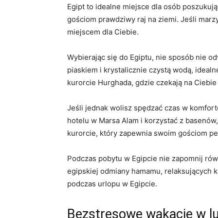
Egipt ‌to idealne miejsce ‌dla osób poszukują
gościom⁢ prawdziwy raj na ziemi. Jeśli marzy
miejscem dla Ciebie.
Wybierając się do Egiptu, nie sposób nie odw
piaskiem i‍ krystalicznie czystą⁢ wodą, id
kurorcie Hurghada, gdzie czekają na ​Ciebie
Jeśli jednak​ wolisz spędzać ​czas w komfo
hotelu w⁢ Marsa Alam i korzystać z basenów, s
kurorcie, ‍który zapewnia swoim gościom‍ pe
Podczas pobytu w Egipcie‍ nie zapomnij równie
egipskiej odmiany hamamu, relaksujących ⁢ką
podczas urlopu w ​Egipcie.
Bezstresowe wakacje w l