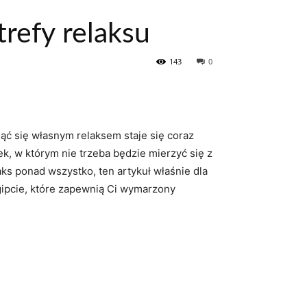
trefy relaksu
143
0
ć ​się własnym relaksem⁢ staje ⁢się ⁤coraz
, w którym nie trzeba‍ będzie mierzyć ​się z⁤
aks ponad⁤ wszystko, ten artykuł właśnie dla
 Egipcie, które zapewnią Ci wymarzony