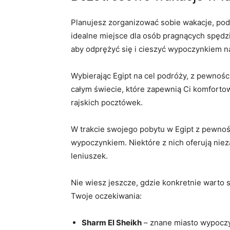
Planujesz zorganizować sobie wakacje, podc
idealne miejsce dla ⁤osób pragnących spędzić​
aby odprężyć się i cieszyć wypoczynkiem ⁢
Wybierając‌ Egipt na ⁤cel podróży, z⁣ pewnośc
całym świecie,⁢ które zapewnią Ci⁢ komforto
rajskich pocztówek.
W trakcie⁢ swojego pobytu w⁢ Egipt z pewnośc
wypoczynkiem. Niektóre z nich oferują nieza
leniuszek.
Nie wiesz ⁤jeszcze, gdzie ⁣konkretnie‌ warto 
Twoje oczekiwania:
Sharm El Sheikh
– znane miasto⁣ wypocz