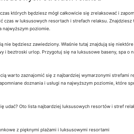
zas których będziesz mógł całkowicie się zrelaksować i zapomni
 czas w ​luksusowych resortach i⁢ strefach ⁢relaksu. Znajdziesz ​
na najwyższym poziomie.
ią nie⁣ będziesz zawiedziony. Właśnie tutaj znajdują się niektóre‌
wy i beztroski urlop. Przygotuj się na luksusowe baseny, spa o⁤
ią warto zaznajomić⁣ się z najbardziej wymarzonymi strefami rela
pomniane‍ doznania i ​usługi ⁢na najwyższym poziomie, które spr
się udać? Oto ⁣lista ⁣najbardziej luksusowych resortów i​ stref rel
ynkowe z pięknymi plażami i luksusowymi resortami