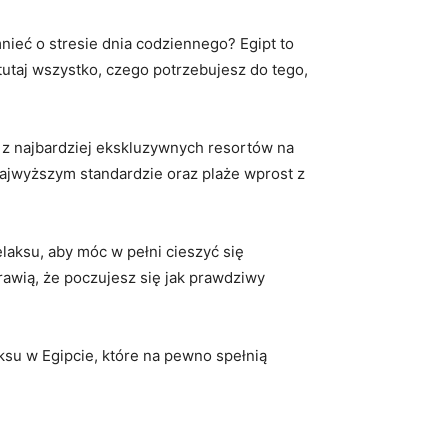
eć o ‍stresie dnia codziennego? Egipt to‌
tutaj wszystko, czego ⁢potrzebujesz⁣ do tego,
 z najbardziej ⁤ekskluzywnych resortów⁤ na ​
 najwyższym standardzie oraz plaże wprost z
ksu, aby ⁢móc ⁤w pełni ⁤cieszyć się‍
awią,​ że poczujesz się ​jak prawdziwy
aksu w Egipcie, które ​na pewno‍ spełnią