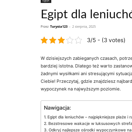
Egipt
Egipt dla leniuch
Przez
Turysta123
-
2 sierpnia, 2025
3/5 - (3 votes)
W ⁤dzisiejszych zabieganych czasach, potrzeba
bardziej istotna. Dlatego⁣ też warto⁢ zastan
żadnymi wysiłkami⁢ ani⁤ stresującymi sytuacj
Ciebie! Przeczytaj, gdzie znajdziesz najbar
wypoczynek⁤ na najwyższym poziomie.
Nawigacja:
Egipt ⁢dla leniuchów ⁣– najpiękniejsze ⁣plaże i 
Bezstresowe wakacje w luksusowych strefa
Odkryj‌ najlepsze ośrodki wypoczynkowe 