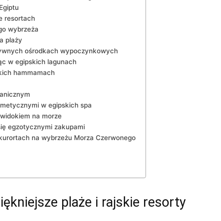
 Egiptu
e‍ resortach
go wybrzeża
a ‍plaży
skluzywnych ​ośrodkach⁣ wypoczynkowych
ąc w egipskich lagunach
pskich ⁣hammamach
tanicznym
osmetycznymi w egipskich spa
z widokiem na morze
 ‍się egzotycznymi ‌zakupami
⁢kurortach na wybrzeżu Morza ⁣Czerwonego
iękniejsze ⁣plaże i rajskie resorty