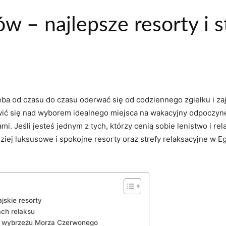
ów – najlepsze resorty i s
‌ od czasu do‍ czasu⁢ oderwać ⁤się od​ codziennego zgiełku ⁢i zają
owić się nad​ wyborem idealnego miejsca ‌na wakacyjny odpoczynek
ami. Jeśli jesteś jednym z tych, którzy cenią sobie lenistwo i rel
dziej luksusowe i spokojne⁤ resorty oraz ⁢strefy relaksacyjne w
rajskie resorty
ch relaksu
na wybrzeżu Morza Czerwonego