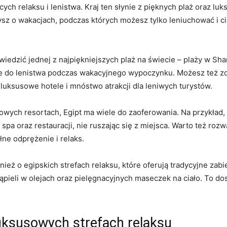
cych ​relaksu i lenistwa. Kraj​ ten słynie z pięknych plaż oraz ⁢l
sz o wakacjach, podczas których możesz ⁢tylko⁣ leniuchować ⁤i ci
iedzić jednej z najpiękniejszych⁣ plaż​ na świecie – plaży ⁣w S
ealne do lenistwa podczas wakacyjnego‌ wypoczynku. Możesz też
 luksusowe hotele i mnóstwo atrakcji ⁣dla leniwych turystów.
rtowych‍ resortach, Egipt ma wiele do zaoferowania. Na ‍przykł
pa oraz ⁣restauracji,⁤ nie ruszając się ‍z ⁤miejsca. ​Warto⁣ też 
łne odprężenie i relaks.
ż⁢ o egipskich ‌strefach relaksu, ‌które oferują tradycyjne zabie
pieli w olejach oraz pielęgnacyjnych maseczek ‌na ciało. To‍ d
uksusowych strefach relaksu