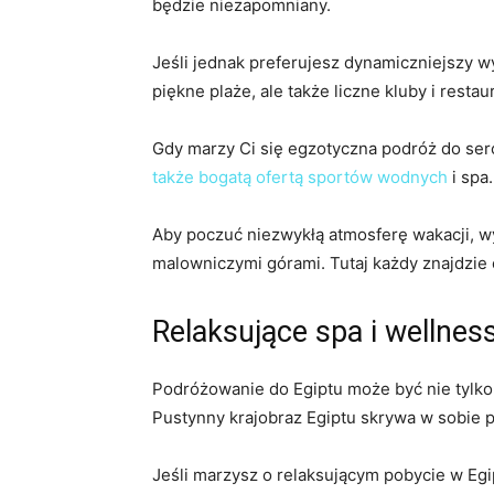
⁣będzie ​niezapomniany.
Jeśli jednak ​preferujesz dynamiczniejszy 
piękne plaże, ale także liczne kluby ⁤i restau
Gdy marzy Ci się egzotyczna podróż do serc
także bogatą ofertą sportów wodnych
i⁢ sp
Aby⁢ poczuć niezwykłą ‍atmosferę​ wakacji, w
malowniczymi górami. Tutaj‌ każdy znajdzie 
Relaksujące ⁢spa i wellness
Podróżowanie do ​Egiptu⁢ może być ⁤nie tylko
Pustynny krajobraz ⁤Egiptu skrywa‌ w sobie ⁣
Jeśli marzysz o relaksującym pobycie w Egip