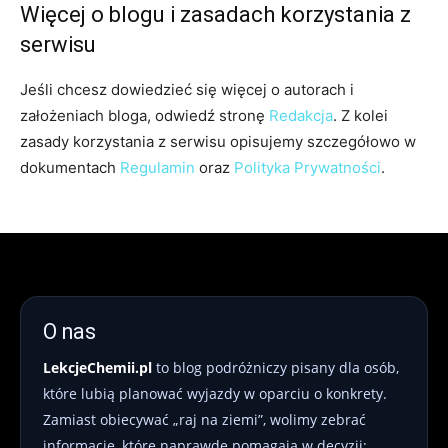
Więcej o blogu i zasadach korzystania z
serwisu
Jeśli chcesz dowiedzieć się więcej o autorach i
założeniach bloga, odwiedź stronę
Redakcja
. Z kolei
zasady korzystania z serwisu opisujemy szczegółowo w
dokumentach
Regulamin
oraz
Polityka Prywatności
.
O nas
LekcjeChemii.pl
to blog podróżniczy pisany dla osób,
które lubią planować wyjazdy w oparciu o konkrety.
Zamiast obiecywać „raj na ziemi”, wolimy zebrać
informacje, które naprawdę pomagają w decyzji: