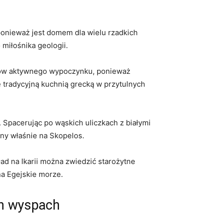
, ponieważ jest domem dla wielu rzadkich
iłośnika‍ geologii.
ośników aktywnego wypoczynku, ponieważ⁣
 tradycyjną kuchnią grecką w ‌przytulnych
i. Spacerując‍ po wąskich uliczkach z białymi
ony właśnie na Skopelos.
ad na‍ Ikarii można zwiedzić starożytne
a Egejskie‌ morze.
ch wyspach