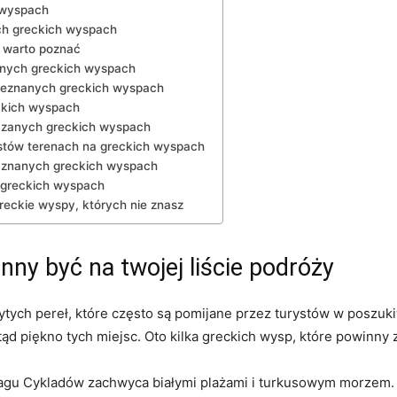
 wyspach
ych greckich wyspach
 ​warto ‍poznać
arnych greckich wyspach
ieznanych greckich​ wyspach
kich⁢ wyspach
szczanych greckich wyspach
tów terenach ‌na ⁢greckich wyspach
o znanych ⁣greckich wyspach
h​ greckich wyspach
reckie wyspy, ‍których nie znasz
ny ⁣być ⁤na twojej liście podróży
rytych pereł, które często są pomijane‌ przez turystów w poszuk
tąd piękno tych ‌miejsc. Oto kilka greckich wysp, które powinny zn
elagu Cykladów zachwyca ‍białymi plażami i turkusowym morzem. I