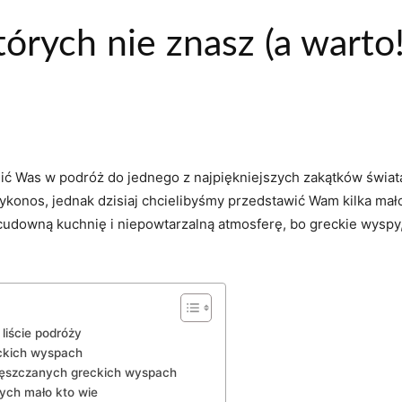
órych nie znasz (a warto!
sić Was w podróż‍ do jednego z najpiękniejszych⁣ zakątków świa
y Mykonos,​ jednak dzisiaj chcielibyśmy ⁣przedstawić Wam kilka m
cudowną kuchnię‍ i niepowtarzalną atmosferę, ‌bo greckie wyspy,
 liście podróży
eckich wyspach
częszczanych⁤ greckich wyspach
rych mało kto wie