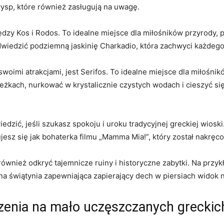
wysp, które również zasługują na uwagę.
iędzy Kos i Rodos.​ To idealne ‌miejsce dla miłośników przyrody
iedzić ⁢podziemną⁣ jaskinię Charkadio, która zachwyci każdego m
e ⁢swoimi atrakcjami, jest Serifos.⁢ To ‌idealne miejsce dla ‌mił
kach, nurkować w krystalicznie czystych‍ wodach i cieszyć‌ się
wiedzić, jeśli szukasz spokoju i uroku tradycyjnej greckiej wiosk
esz się jak⁤ bohaterka filmu „Mamma⁣ Mia!”, który został ‍nakręc
nież⁢ odkryć ‍tajemnicze ruiny i historyczne zabytki. Na przykł
na świątynia⁣ zapewniająca zapierający dech w piersiach widok n
enia na ‍mało‌ uczęszczanych⁤ grecki