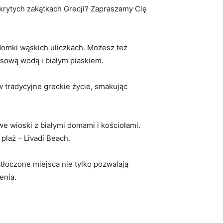
dkrytych zakątkach Grecji? Zapraszamy Cię
 domki wąskich ‍uliczkach. Możesz też
kusową wodą i białym piaskiem.
radycyjne⁢ greckie ⁤życie, ⁤smakując
we wioski z białymi​ domami i kościołami.⁢
laż – Livadi ⁤Beach.
zatłoczone miejsca nie tylko pozwalają
enia.