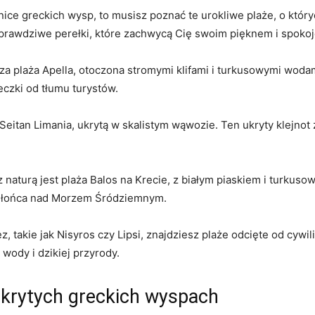
mnice⁣ greckich ‍wysp, to ⁤musisz poznać te urokliwe ⁢plaże, o któ
 prawdziwe perełki,‌ które zachwycą Cię ⁣swoim pięknem i spoko
za⁣ plaża ⁣Apella, otoczona stromymi klifami i turkusowymi wodam
czki od tłumu turystów.
Seitan​ Limania, ukrytą ⁢w skalistym wąwozie. Ten ukryty klejnot 
aturą jest ‌plaża⁢ Balos na⁢ Krecie, z białym ⁣piaskiem i turkusową
słońca nad Morzem Śródziemnym.
kie ⁣jak Nisyros⁢ czy⁤ Lipsi,⁢ znajdziesz plaże odcięte od‌ cywiliz
wody ​i dzikiej przyrody.
dkrytych greckich wyspach