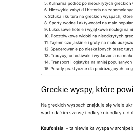
Kulinarna podróż po nieodkrytych greckich
Niezwykłe zabytki i historia ⁢na zapomnian
Sztuka i kultura na ⁢greckich wyspach, które
Sporty‌ wodne i aktywności ‍na ‍mało popul
Luksusowe hotele i wyjątkowe noclegi na n
Pocztówkowe widoki na nieodkrytych grec
Tajemnicze⁣ jaskinie i groty na malo uczę
Spacerowanie po nieskażonych przez turys
Tradycyjne festiwale i wydarzenia na mał
Transport ‍i logistyka‌ na mniej ⁢popularnyc
Porady praktyczne⁢ dla ‍podróżujących⁢ na g
Greckie wyspy, które ​powin
Na ​greckich⁢ wyspach znajduje się wiele uk
warto⁢ dać ‌im szansę i ​odkryć nieodkryte do
Koufonisia
⁣ – ta ‍niewielka wyspa w⁣ archip