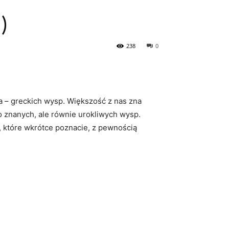
)
238
0
ta – greckich wysp. Większość z nas zna
ało znanych, ale równie urokliwych wysp.
 które wkrótce poznacie, z ⁢pewnością‌