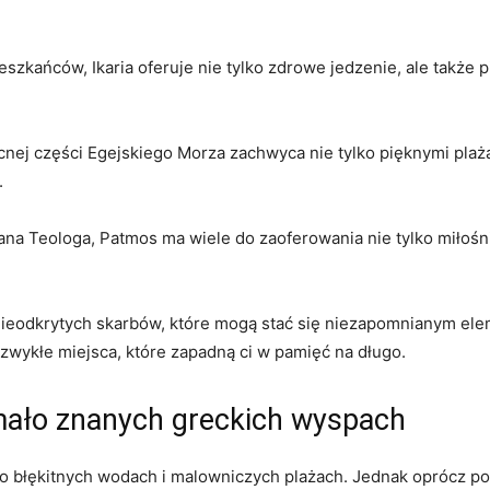
eszkańców,‌ Ikaria oferuje nie tylko zdrowe jedzenie, ale także 
cnej części Egejskiego Morza zachwyca ⁢nie tylko ‌pięknymi pl
.
na ⁤Teologa, Patmos ma wiele do zaoferowania ⁣nie ‌tylko miłośnikom
nieodkrytych skarbów, które mogą stać się niezapomnianym ⁣ele
iezwykłe ⁣miejsca, które zapadną ci w pamięć na długo.
 mało znanych greckich wyspach
p ⁤o błękitnych ⁢wodach i malowniczych plażach. ‌Jednak oprócz po