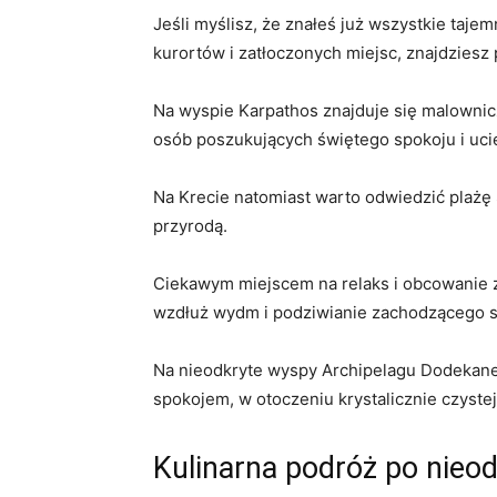
Jeśli myślisz,⁤ że znałeś już wszystkie ​taje
kurortów i zatłoczonych miejsc, znajdziesz
Na wyspie⁣ Karpathos znajduje​ się malownic
osób poszukujących świętego spokoju i ucie
Na Krecie ​natomiast warto odwiedzić ⁤plażę 
⁢przyrodą.
Ciekawym miejscem ⁢na relaks⁢ i obcowanie ⁤z n
wzdłuż wydm i podziwianie zachodzącego 
Na nieodkryte wyspy ‌Archipelagu Dodekanez, ta
spokojem, w otoczeniu ‍krystalicznie czystej 
Kulinarna podróż po nieo