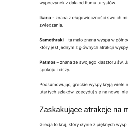
wypoczynek z dala od tłumu turystów.
Ikaria
⁤-‌ znana⁣ z długowieczności swoich mi
zwiedzania.
Samothraki
– ta ⁣mało znana wyspa w półno
który jest jednym z głównych‌ atrakcji wyspy
Patmos
– znana⁤ ze swojego ‍klasztoru św. Ja
‌spokoju i ciszy.
Podsumowując, greckie wyspy⁣ kryją wiele‌ 
⁤utartych szlaków, zdecyduj ⁤się na nowe, ⁤n
Zaskakujące atrakcje na​
Grecja to kraj, który⁣ słynie z pięknych wys