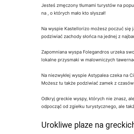
Jesteś zmęczony tłumami turystów‌ na popul
na⁢ , o których⁢ mało‌ kto słyszał!
Na wyspie Kastellorizo⁤ możesz poczuć się ‌j
‌podziwiać⁤ zachody słońca na jednej z najb
Zapomniana⁤ wyspa Folegandros urzeka swoją 
lokalne‌ przysmaki w ‍malowniczych tawernac
Na niezwykłej wyspie⁣ Astypalea ⁢czeka na Cie
Możesz tu także podziwiać zamek z czasów bi
Odkryj greckie wyspy, których⁢ nie znasz, al
odpocząć​ od zgiełku turystycznego, ale tak
Urokliwe plaze ⁤na greckic