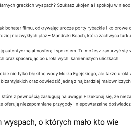
arnych greckich wyspach?⁢ Szukasz ​ukojenia i spokoju⁣ w nieo
ak bohater filmu, odkrywając ‍urocze porty rybackie‌ i​ kolorowe
ardziej niezwykłych⁢ plaż – Mandraki Beach,​ która⁣ zachwyca tur
autentyczną atmosferą i‌ spokojem. Tu możesz zanurzyć‌ się w t
h oraz spacerując⁣ po urokliwych, kamienistych uliczkach.
bie‍ nie tylko ‍błękitne‌ wody Morza Egejskiego, ale także urokli
zantyjskich oraz odwiedzić jedną z najbardziej ⁤malowniczych p
e ‍które z​ pewnością zasługują⁢ na uwagę! Przekonaj się, że nie
że oferują niezapomniane przygody ‍i niepowtarzalne ​doświadcz
h⁤ wyspach, o⁤ których mało kto wie