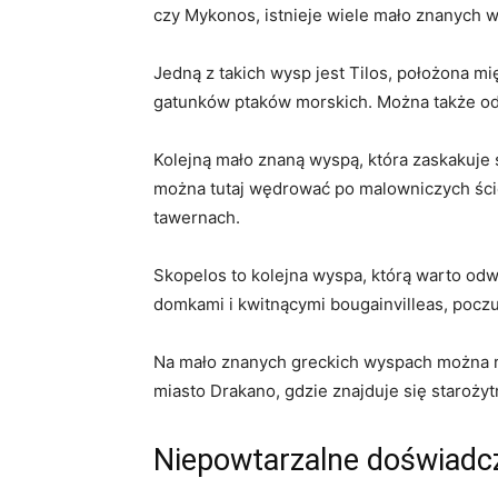
‍czy Mykonos, istnieje wiele mało znanych 
Jedną z takich wysp jest‍ Tilos, położona m
gatunków ptaków morskich.‌ Można także odw
Kolejną ‍mało⁢ znaną ​wyspą, która ‍zaskakuj
można tutaj⁤ wędrować po malowniczych ścież
tawernach.
Skopelos to ⁤kolejna wyspa, którą⁣ warto ​od
domkami i kwitnącymi bougainvilleas, poczuj
Na ​mało znanych greckich wyspach można rów
miasto Drakano, gdzie znajduje się starożyt
Niepowtarzalne ‍doświadcz