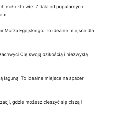
rych mało kto wie. Z​ dala od popularnych
jem.
i ⁤Morza Egejskiego. To idealne miejsce⁣ dla
​zachwyci⁣ Cię swoją dzikością i niezwykłą
 ⁢laguną.‌ To ⁣idealne miejsce⁣ na spacer
acji, gdzie możesz ​cieszyć⁢ się ciszą ​i