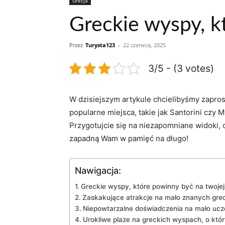
Grecja
Greckie wyspy, kt
Przez
Turysta123
-
22 czerwca, 2025
3/5 - (3 votes)
W ‌dzisiejszym artykule chcielibyśmy zapro
popularne⁣ miejsca, ‌takie jak⁢ Santorini cz
Przygotujcie się na niezapomniane widoki,‌ 
zapadną Wam w pamięć na ​długo!
Nawigacja:
Greckie wyspy, które ​powinny ⁣być ⁤na twojej
Zaskakujące atrakcje na​ mało znanych gr
Niepowtarzalne ‍doświadczenia na ‍mało‌ u
Urokliwe plaze ⁤na greckich⁤ wyspach, o⁤ któ