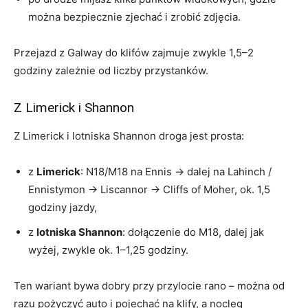
można bezpiecznie zjechać i zrobić zdjęcia.
Przejazd z Galway do klifów zajmuje zwykle 1,5–2
godziny zależnie od liczby przystanków.
Z Limerick i Shannon
Z Limerick i lotniska Shannon droga jest prosta:
z
Limerick
: N18/M18 na Ennis → dalej na Lahinch /
Ennistymon → Liscannor → Cliffs of Moher, ok. 1,5
godziny jazdy,
z
lotniska Shannon
: dołączenie do M18, dalej jak
wyżej, zwykle ok. 1–1,25 godziny.
Ten wariant bywa dobry przy przylocie rano – można od
razu pożyczyć auto i pojechać na klify, a nocleg