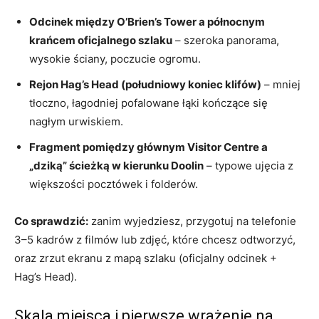
Odcinek między O’Brien’s Tower a północnym
krańcem oficjalnego szlaku
– szeroka panorama,
wysokie ściany, poczucie ogromu.
Rejon Hag’s Head (południowy koniec klifów)
– mniej
tłoczno, łagodniej pofalowane łąki kończące się
nagłym urwiskiem.
Fragment pomiędzy głównym Visitor Centre a
„dziką” ścieżką w kierunku Doolin
– typowe ujęcia z
większości pocztówek i folderów.
Co sprawdzić:
zanim wyjedziesz, przygotuj na telefonie
3–5 kadrów z filmów lub zdjęć, które chcesz odtworzyć,
oraz zrzut ekranu z mapą szlaku (oficjalny odcinek +
Hag’s Head).
Skala miejsca i pierwsze wrażenie na