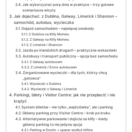
Jak wykorzystać porę dnia w praktyce – trzy gotowe
scenariusze wizyty
Jak dojechać: z Dublina, Galway, Limerick i Shannon –
samochód, autobus, wycieczka
Dojazd samochodem – najwięcej swobody
Z Dublina na Klify Moheru
Z Galway na Klify Moheru
Z Limerick i Shannon
Jazda po irlandzkich drogach – praktyczne wskazówki
Autobusy i transport publiczny – opcja bez samochodu
Z Galway autobusem
Z Limerick / Ennis autobusem
Zorganizowane wycieczki – dla tych, którzy chcą
„gotowca”
Wycieczki z Dublina
Wycieczki z Galway / Limerick
Parkingi, bilety i Visitor Centre: jak nie przepłacić i nie
krążyć
System biletów – nie tylko „wejściówka”, ale i parking
Główny parking przy Visitor Centre – krok po kroku
Alternatywne parkowanie i dojścia na klify – kiedy
główny parking to nie jedyna opcja
Parking w Doolin + spacer wzdłuż klifów