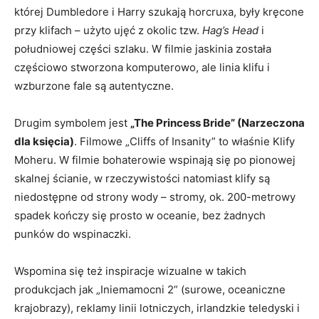
której Dumbledore i Harry szukają horcruxa, były kręcone
przy klifach – użyto ujęć z okolic tzw.
Hag’s Head
i
południowej części szlaku. W filmie jaskinia została
częściowo stworzona komputerowo, ale linia klifu i
wzburzone fale są autentyczne.
Drugim symbolem jest
„The Princess Bride” (Narzeczona
dla księcia)
. Filmowe „Cliffs of Insanity” to właśnie Klify
Moheru. W filmie bohaterowie wspinają się po pionowej
skalnej ścianie, w rzeczywistości natomiast klify są
niedostępne od strony wody – stromy, ok. 200-metrowy
spadek kończy się prosto w oceanie, bez żadnych
punków do wspinaczki.
Wspomina się też inspiracje wizualne w takich
produkcjach jak „Iniemamocni 2” (surowe, oceaniczne
krajobrazy), reklamy linii lotniczych, irlandzkie teledyski i