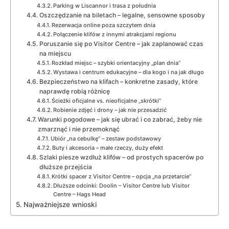
Parking w Liscannor i trasa z południa
Oszczędzanie na biletach – legalne, sensowne sposoby
Rezerwacja online poza szczytem dnia
Połączenie klifów z innymi atrakcjami regionu
Poruszanie się po Visitor Centre – jak zaplanować czas
na miejscu
Rozkład miejsc – szybki orientacyjny „plan dnia”
Wystawa i centrum edukacyjne – dla kogo i na jak długo
Bezpieczeństwo na klifach – konkretne zasady, które
naprawdę robią różnicę
Ścieżki oficjalne vs. nieoficjalne „skrótki”
Robienie zdjęć i drony – jak nie przesadzić
Warunki pogodowe – jak się ubrać i co zabrać, żeby nie
zmarznąć i nie przemoknąć
Ubiór „na cebulkę” – zestaw podstawowy
Buty i akcesoria – małe rzeczy, duży efekt
Szlaki piesze wzdłuż klifów – od prostych spacerów po
dłuższe przejścia
Krótki spacer z Visitor Centre – opcja „na przetarcie”
Dłuższe odcinki: Doolin – Visitor Centre lub Visitor
Centre – Hags Head
Najważniejsze wnioski