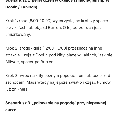
Scenariusz 2: pełny dzień w okolicy (z noclegiem np. w
Doolin / Lahinch)
Krok 1: rano (8:00–10:00) wykorzystaj na krótszy spacer
przy klifach lub objazd Burren. O tej porze ruch jest
umiarkowany.
Krok 2: środek dnia (12:00–16:00) przeznacz na inne
atrakcje – rejs z Doolin pod klify, plażę w Lahinch, jaskinię
Aillwee, spacer po Burren.
Krok 3: wróć na klify późnym popołudniem lub tuż przed
zachodem. Masz wtedy najlepsze światło i część tłumów
już zniknęła.
Scenariusz 3: „polowanie na pogodę” przy niepewnej
aurze