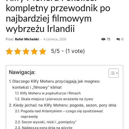
kompletny przewodnik po
najbardziej filmowym
wybrzeżu Irlandii
Przez
Rafał Michalski
-
4 czerwca, 2026
75
0
5/5 - (1 vote)
Nawigacja:
Dlaczego Klify Moheru przyciągają jak magnes:
kontekst i „filmowy” klimat
Klify Moheru w popkulturze i filmach
Skala miejsca i pierwsze wrażenie na żywo
Kiedy jechać na Klify Moheru: pogoda, sezon, pory dnia
Pogoda nad Atlantykiem – czego się spodziewać
naprawdę
Sezon wysoki, niski i „pomiędzy”
Najlepsza pora dnia na wizytę