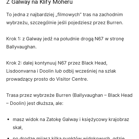
Z Galway na Klify Moheru
To jedna z najbardziej „filmowych” tras na zachodnim
wybrzeżu, szczególnie jeśli pojedziesz przez Burren.
Krok 1: z Galway jedź na południe drogą N67 w stronę
Ballyvaughan.
Krok 2: dalej kontynuuj N67 przez Black Head,
Lisdoonvarna i Doolin
lub
odbij wcześniej na szlak
prowadzący prosto do Visitor Centre.
Trasa przez wybrzeże Burren (Ballyvaughan – Black Head
– Doolin) jest dłuższa, ale:
masz widok na Zatokę Galway i księżycowy krajobraz
skał,
po drodze mijasz kilka punktów widokowych, gdzie