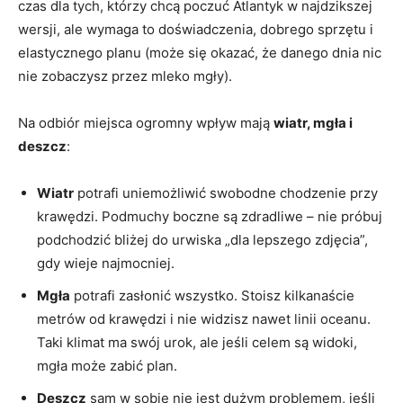
czas dla tych, którzy chcą poczuć Atlantyk w najdzikszej
wersji, ale wymaga to doświadczenia, dobrego sprzętu i
elastycznego planu (może się okazać, że danego dnia nic
nie zobaczysz przez mleko mgły).
Na odbiór miejsca ogromny wpływ mają
wiatr, mgła i
deszcz
:
Wiatr
potrafi uniemożliwić swobodne chodzenie przy
krawędzi. Podmuchy boczne są zdradliwe – nie próbuj
podchodzić bliżej do urwiska „dla lepszego zdjęcia”,
gdy wieje najmocniej.
Mgła
potrafi zasłonić wszystko. Stoisz kilkanaście
metrów od krawędzi i nie widzisz nawet linii oceanu.
Taki klimat ma swój urok, ale jeśli celem są widoki,
mgła może zabić plan.
Deszcz
sam w sobie nie jest dużym problemem, jeśli