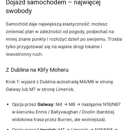
Dojazd samochodem – najwięcej
swobody
Samochód daje największą elastyczność: możesz
zmieniać plan w zależności od pogody, podjechać na
mniej znane punkty i rozłożyć dzień po swojemu. Trzeba
tylko przygotować się na wąskie drogi lokalne i
lewostronny ruch.
Z Dublina na Klify Moheru
Krok 1: wyjazd z Dublina autostradą M4/M6 w stronę
Galway lub M7 w stronę Limerick.
Opcja przez
Galway
: M4 → M6 → następnie N18/N67
w kierunku Ennis / Ballyvaughan / Doolin (bardziej
widokowa trasa przez Burren, ale wolniejsza).
Opcja przez
Limerick
: M7 → Limerick → N18/M18 →