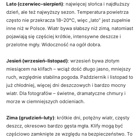
Lato (czerwiec–sierpień)
: najwięcej słońca i najdłuższy
dzień, ale też najwyższy sezon. Temperatura powietrza
często nie przekracza 18–20°C, więc „lato” jest zupełnie
inne niż w Polsce. Wiatr bywa słabszy niż zimą, natomiast
pojawiają się częściej krótkie, intensywne deszcze i
przelotne mgły. Widoczność na ogół dobra.
Jesień (wrzesień–listopad)
: wrzesień bywa złotym
miesiącem na klifach – wciąż dość długo jasno, mniejszy
ruch, względnie stabilna pogoda. Październik i listopad to
już chłodniej, więcej dni deszczowych i bardzo mocny
wiatr. Dla fotografów – świetne, dramatyczne chmury i
morze w ciemniejszych odcieniach.
Zima (grudzień–luty)
: krótkie dni, potężny wiatr, częsty
deszcz, okresowo bardzo gęsta mgła. Klify mogą być
częściowo zamknięte ze względu na bezpieczeństwo. To