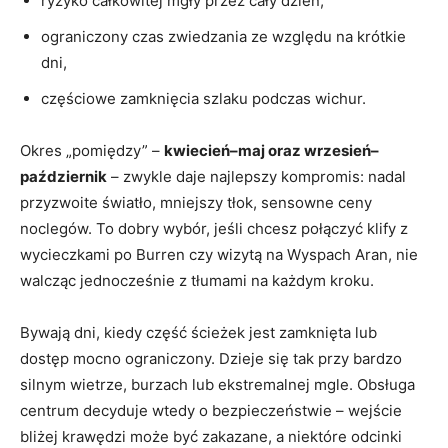
ryzyko całkowitej mgły przez cały dzień,
ograniczony czas zwiedzania ze względu na krótkie
dni,
częściowe zamknięcia szlaku podczas wichur.
Okres „pomiędzy” –
kwiecień–maj oraz wrzesień–
październik
– zwykle daje najlepszy kompromis: nadal
przyzwoite światło, mniejszy tłok, sensowne ceny
noclegów. To dobry wybór, jeśli chcesz połączyć klify z
wycieczkami po Burren czy wizytą na Wyspach Aran, nie
walcząc jednocześnie z tłumami na każdym kroku.
Bywają dni, kiedy część ścieżek jest zamknięta lub
dostęp mocno ograniczony. Dzieje się tak przy bardzo
silnym wietrze, burzach lub ekstremalnej mgle. Obsługa
centrum decyduje wtedy o bezpieczeństwie – wejście
bliżej krawędzi może być zakazane, a niektóre odcinki