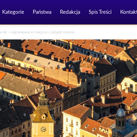
Kategorie
Państwa
Redakcja
Spis Treści
Kontak
 w tle – najciekawsze miejsca i zabytki miasta