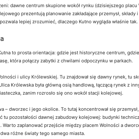
rzeni: dawne centrum skupione wokół rynku (dzisiejszego placu
kolejowego prezentują planowanie zakładające przemysł, składy i
pozwala lepiej zrozumieć, dlaczego Kutno wygląda właśnie tak.
ta
na to prosta orientacja: gdzie jest historyczne centrum, gdzie
trasę, która połączy zabytki z chwilami odpoczynku w parkach.
olności i ulicy Królewskiej. Tu znajdował się dawny rynek, tu sk
e. Ulica Królewska była główną osią handlową, łączącą rynek z in
teczka, zanim rozrosło się ono wokół stacji kolejowej.
a – dworzec i jego okolice. To tutaj koncentrował się przemysł
 tu pozostałości dawnej zabudowy kolejowej: budynki techniczn
e. Warto zaplanować przejście między placem Wolności a dworcem
ąc dwa różne światy tego samego miasta.