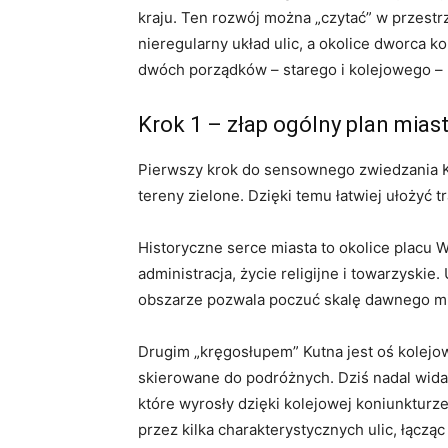
kraju. Ten rozwój można „czytać” w przest
nieregularny układ ulic, a okolice dworca 
dwóch porządków – starego i kolejowego – 
Krok 1 – złap ogólny plan mias
Pierwszy krok do sensownego zwiedzania Kut
tereny zielone. Dzięki temu łatwiej ułożyć 
Historyczne serce miasta to okolice placu W
administracja, życie religijne i towarzyski
obszarze pozwala poczuć skalę dawnego mias
Drugim „kręgosłupem” Kutna jest oś kolejow
skierowane do podróżnych. Dziś nadal widać
które wyrosły dzięki kolejowej koniunkturz
przez kilka charakterystycznych ulic, łącz