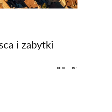
sca i zabytki
185
1