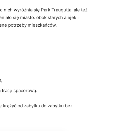
d nich wyróżnia się Park Traugutta, ale też
niało się miasto: obok starych alejek i
zesne potrzeby mieszkańców.
a,
ą trasę spacerową.
nie krążyć od zabytku do zabytku bez