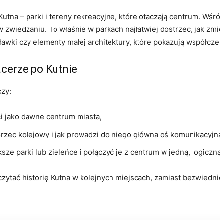
Kutna – parki i tereny rekreacyjne, które otaczają centrum. Wśró
 zwiedzaniu. To właśnie w parkach najłatwiej dostrzec, jak zmie
ławki czy elementy małej architektury, które pokazują współc
cerze po Kutnie
czy:
i jako dawne centrum miasta,
orzec kolejowy i jak prowadzi do niego główna oś komunikacyjn
ze parki lub zieleńce i połączyć je z centrum w jedną, logiczn
ie czytać historię Kutna w kolejnych miejscach, zamiast bezwied