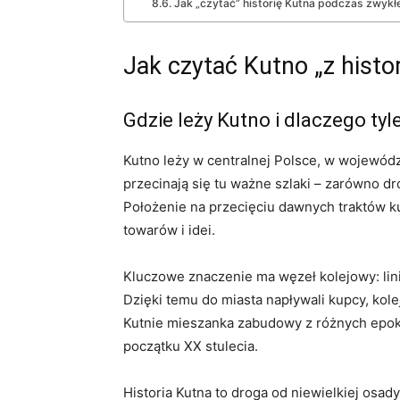
Jak „czytać” historię Kutna podczas zwykł
Jak czytać Kutno „z histor
Gdzie leży Kutno i dlaczego tyle
Kutno leży w centralnej Polsce, w wojewód
przecinają się tu ważne szlaki – zarówno dr
Położenie na przecięciu dawnych traktów kup
towarów i idei.
Kluczowe znaczenie ma węzeł kolejowy: lini
Dzięki temu do miasta napływali kupcy, kolej
Kutnie mieszanka zabudowy z różnych epok 
początku XX stulecia.
Historia Kutna to droga od niewielkiej osad