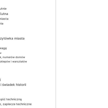
utnie
 Kutna
miasta
rie
wizytówka miasta
uwagę
ru
amek, numerów domów
 sklepów i warsztatów
j
 świadek historii
zęść techniczną
e, zaplecze techniczne