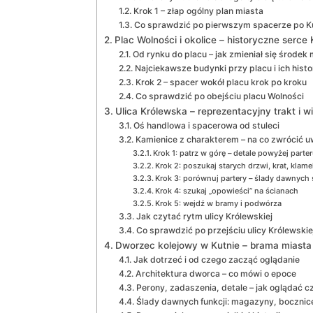
Krok 1 – złap ogólny plan miasta
Co sprawdzić po pierwszym spacerze po K
Plac Wolności i okolice – historyczne serce
Od rynku do placu – jak zmieniał się środek 
Najciekawsze budynki przy placu i ich histo
Krok 2 – spacer wokół placu krok po kroku
Co sprawdzić po obejściu placu Wolności
Ulica Królewska – reprezentacyjny trakt i 
Oś handlowa i spacerowa od stuleci
Kamienice z charakterem – na co zwrócić 
Krok 1: patrz w górę – detale powyżej parte
Krok 2: poszukaj starych drzwi, krat, kl
Krok 3: porównuj partery – ślady dawnych
Krok 4: szukaj „opowieści” na ścianach
Krok 5: wejdź w bramy i podwórza
Jak czytać rytm ulicy Królewskiej
Co sprawdzić po przejściu ulicy Królewskie
Dworzec kolejowy w Kutnie – brama miasta i
Jak dotrzeć i od czego zacząć oglądanie
Architektura dworca – co mówi o epoce
Perony, zadaszenia, detale – jak oglądać c
Ślady dawnych funkcji: magazyny, bocznic