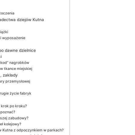
toczenia
wiadectwa dziejów Kutna
iążki
e i wyposażenie
po dawne dzielnice
i
 „kod” nagrobków
 w tkance miejskiej
y, zakłady
tury przemysłowej
ugie życie fabryk
 krok po kroku?
ozpoznać?
wszej zabudowy?
eł kolejowy?
ów Kutna z odpoczynkiem w parkach?