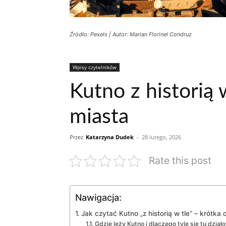
Źródło: Pexels | Autor: Marian Florinel Condruz
Wpisy czytelników
Kutno z historią 
miasta
Przez
Katarzyna Dudek
-
28 lutego, 2026
Rate this post
Nawigacja:
Jak czytać Kutno „z historią w tle” – krótka 
Gdzie leży Kutno i dlaczego tyle się tu działo