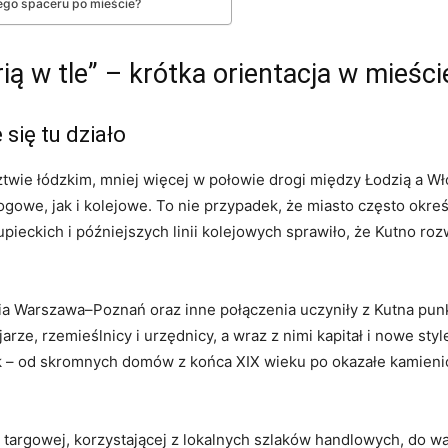
ego spaceru po mieście?
ią w tle” – krótka orientacja w mieści
 się tu działo
ztwie łódzkim, mniej więcej w połowie drogi między Łodzią a W
ogowe, jak i kolejowe. To nie przypadek, że miasto często okre
ieckich i późniejszych linii kolejowych sprawiło, że Kutno roz
a Warszawa–Poznań oraz inne połączenia uczyniły z Kutna punk
arze, rzemieślnicy i urzędnicy, a wraz z nimi kapitał i nowe sty
– od skromnych domów z końca XIX wieku po okazałe kamienice
y targowej, korzystającej z lokalnych szlaków handlowych, do w