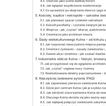
Dworzec jako scena wielkiej historii
Jak oglądać współczesne modernizacje
Co sprawdzić po obejrzeniu dworca i jego o
Kościoły, kaplice i nekropolie – sakralne ś
Jak planować spacer szlakiem sakralnym
Kościół parafialny – czytanie świątyni jak ks
Wnętrze – jak „czytać” ołtarze, polichromi
Cmentarze jako archiwum miasta
Ślady wielokulturowego Kutna – od kirkutu 
Jak rozpoznać nieoczywiste miejsca pamięc
Cmentarz żydowski – zasady zwiedzania i
Dawne ulice i dzielnice – jak szukać śladów
Industrialne oblicze Kutna – fabryki, browar
Jak przygotować się do oglądania architek
Jak „czytać” ceglane mury i kominy
Rewitalizowane obiekty poprzemysłowe – dr
Najczęściej zadawane pytania (FAQ)
Jak zaplanować pierwsze zwiedzanie Kutna
Gdzie jest centrum Kutna i jak je szybko r
Jak odróżnić stare kamienice Kutna od no
Dlaczego Kutno określa się jako ważny węz
Jak najlepiej połączyć zwiedzanie zabytk