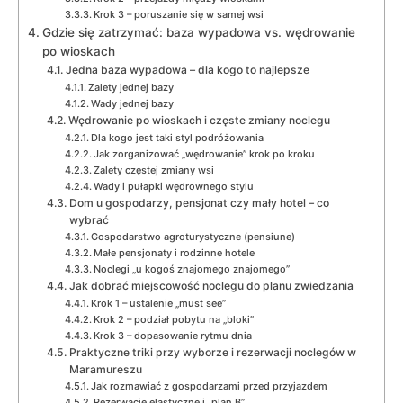
Krok 3 – poruszanie się w samej wsi
Gdzie się zatrzymać: baza wypadowa vs. wędrowanie
po wioskach
Jedna baza wypadowa – dla kogo to najlepsze
Zalety jednej bazy
Wady jednej bazy
Wędrowanie po wioskach i częste zmiany noclegu
Dla kogo jest taki styl podróżowania
Jak zorganizować „wędrowanie” krok po kroku
Zalety częstej zmiany wsi
Wady i pułapki wędrownego stylu
Dom u gospodarzy, pensjonat czy mały hotel – co
wybrać
Gospodarstwo agroturystyczne (pensiune)
Małe pensjonaty i rodzinne hotele
Noclegi „u kogoś znajomego znajomego”
Jak dobrać miejscowość noclegu do planu zwiedzania
Krok 1 – ustalenie „must see”
Krok 2 – podział pobytu na „bloki”
Krok 3 – dopasowanie rytmu dnia
Praktyczne triki przy wyborze i rezerwacji noclegów w
Maramureszu
Jak rozmawiać z gospodarzami przed przyjazdem
Rezerwacje elastyczne i „plan B”