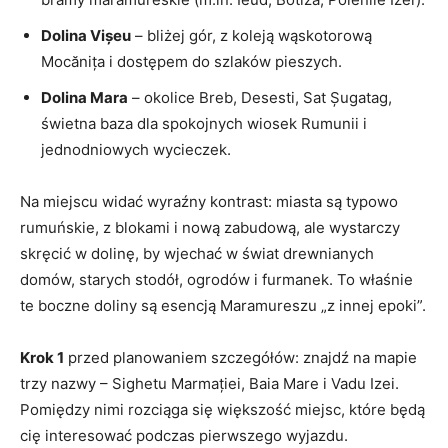
Dolina Vișeu
– bliżej gór, z koleją wąskotorową
Mocănița i dostępem do szlaków pieszych.
Dolina Mara
– okolice Breb, Desesti, Sat Șugatag,
świetna baza dla spokojnych wiosek Rumunii i
jednodniowych wycieczek.
Na miejscu widać wyraźny kontrast: miasta są typowo
rumuńskie, z blokami i nową zabudową, ale wystarczy
skręcić w dolinę, by wjechać w świat drewnianych
domów, starych stodół, ogrodów i furmanek. To właśnie
te boczne doliny są esencją Maramureszu „z innej epoki”.
Krok 1
przed planowaniem szczegółów: znajdź na mapie
trzy nazwy – Sighetu Marmației, Baia Mare i Vadu Izei.
Pomiędzy nimi rozciąga się większość miejsc, które będą
cię interesować podczas pierwszego wyjazdu.