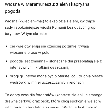
Wiosna w Maramureszu: zieleń i kapryśna
pogoda
Wiosna (kwiecień–maj) to eksplozja zieleni, kwitnące
sady i spokojniejsze wioski Rumunii bez dużych grup
turystów. W tym okresie:
cerkwie otwierają się częściej po zimie, trwają
wiosenne prace w polu,
pogoda jest zmienna – słoneczne dni przeplatają się z
intensywnymi, krótkimi deszczami,
drogi gruntowe mogą być błotniste, co utrudnia piesze
wędrówki w mniej uczęszczanych rejonach.
To dobry czas dla fotografów (kontrast zieleni i ciemnego
drewna cerkwi) oraz osób, które chcą spokojnie wejść w
rytm regionu bez letniego gwaru. Warto jednak zabrać