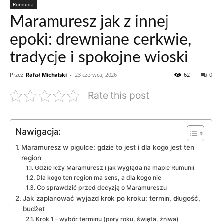
Rumunia
Maramuresz jak z innej
epoki: drewniane cerkwie,
tradycje i spokojne wioski
Przez
Rafał Michalski
-
23 czerwca, 2026
62
0
Rate this post
Nawigacja:
Maramuresz w pigułce: gdzie to jest i dla kogo jest ten
region
Gdzie leży Maramuresz i jak wygląda na mapie Rumunii
Dla kogo ten region ma sens, a dla kogo nie
Co sprawdzić przed decyzją o Maramureszu
Jak zaplanować wyjazd krok po kroku: termin, długość,
budżet
Krok 1 – wybór terminu (pory roku, święta, żniwa)