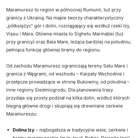
Maramuresz to region w północnej Rumunii, tuż przy
granicy z Ukrainą. Na mapie tworzy charakterystyczny
„półksiężyc” gór i dolin, rozciągający się wzdłuż rzeki Izy,
Vișeu i Mara. Główne miasta to Sighetu Marmației (tuż
przy granicy) oraz Baia Mare, leżąca bardziej na południu,
pełniąca funkcję głównej bramy do regionu.
Od zachodu Maramuresz ograniczają tereny Satu Mare i
granica z Węgrami, od wschodu – Karpaty Wschodnie i
przełęcze prowadzące w stronę Bukowiny, od południa –
inne regiony Siedmiogrodu. Dla planowania trasy
przydaje się prosty podział na kilka dolin, wzdłuż których
biegną główne drogi i skupiają się drewniane cerkwie
Maramureszu:
Dolina Izy
– najbogatsza w tradycyjne wsie, cerkwie i
bramy maramureskie (m.in. Ieud, Botiza, Poienile Izei).