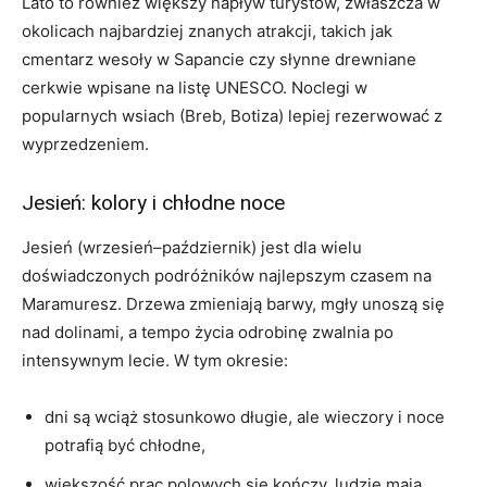
Lato to również większy napływ turystów, zwłaszcza w
okolicach najbardziej znanych atrakcji, takich jak
cmentarz wesoły w Sapancie czy słynne drewniane
cerkwie wpisane na listę UNESCO. Noclegi w
popularnych wsiach (Breb, Botiza) lepiej rezerwować z
wyprzedzeniem.
Jesień: kolory i chłodne noce
Jesień (wrzesień–październik) jest dla wielu
doświadczonych podróżników najlepszym czasem na
Maramuresz. Drzewa zmieniają barwy, mgły unoszą się
nad dolinami, a tempo życia odrobinę zwalnia po
intensywnym lecie. W tym okresie:
dni są wciąż stosunkowo długie, ale wieczory i noce
potrafią być chłodne,
większość prac polowych się kończy, ludzie mają