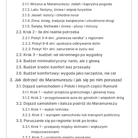
Wiosna w Maramureszu: zieleń i kapryśna pogoda
Lato: festyny, żniwa i więcej turystów
Jesień: kolory i chłodne noce
Zima: śnieg, tradycje świąteczne i utrudnione drogi
Święta, festiwale i żniwa – plusy i minusy
Krok 2 – ile dni realnie potrzeba
Pobyt 3–4 dni: „pierwsza randka” z regionem
Pobyt 6–8 dni: spokojne odkrywanie dolin
Pobyt 10+ dni: zanurzenie w życiu wsi
Krok 3 – budżet: od skromnego po wygodny
Budżet minimalistyczny: tanio, ale z głową
Budżet średni: komfort bez przesady
Budżet komfortowy: wygoda jako narzędzie, nie cel
Jak dotrzeć do Maramureszu i jak się po nim poruszać
Dojazd samochodem z Polski i innych części Rumunii
Krok 1 – wybór przejścia granicznego i głównej trasy
Krok 2 – przygotowanie auta do górskich i wiejskich dróg
Dojazd samolotem i dalsza podróż do Maramureszu
Krok 1 – wybór lotniska
Krok 2 – wynajem samochodu lub transport publiczny
Poruszanie się po regionie: krok po kroku
Krok 1 – przejazdy między dolinami i większymi
miejscowościami
Krok 2 – przejazdy między wioskami