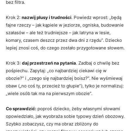
bez filtra.
Krok 2:
nazwij plusy i trudności
. Powiedz wprost: „będą
fajne rzeczy – jak kąpiele w jeziorze, ogniska, budowanie
szałasów – ale też trudniejsze – jak latryna w lesie,
komary, czasem deszcz przez dwa dni z rzędu”. Dziecko
lepiej znosi coś, do czego zostało przygotowane słowem.
Krok 3:
daj przestrzeń na pytania
. Zadbaj o chwilę bez
pośpiechu. Zapytaj: „co najbardziej ciekawi cię w
obozie?” i „czego się najbardziej boisz?”. Nie wyśmiewaj
obaw („no coś ty, przecież to głupie”), tylko je normalizuj:
„wiele osób tak ma na pierwszym obozie”.
Co sprawdzić:
poproś dziecko, żeby własnymi słowami
opowiedziało, jak wyobraża sobie typowy dzień obozowy.
Szybko zobaczysz, czy ma obraz zbliżony do