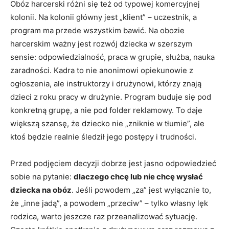
Obóz harcerski różni się też od typowej komercyjnej
kolonii. Na kolonii główny jest „klient” – uczestnik, a
program ma przede wszystkim bawić. Na obozie
harcerskim ważny jest rozwój dziecka w szerszym
sensie: odpowiedzialność, praca w grupie, służba, nauka
zaradności. Kadra to nie anonimowi opiekunowie z
ogłoszenia, ale instruktorzy i drużynowi, którzy znają
dzieci z roku pracy w drużynie. Program buduje się pod
konkretną grupę, a nie pod folder reklamowy. To daje
większą szansę, że dziecko nie „zniknie w tłumie”, ale
ktoś będzie realnie śledził jego postępy i trudności.
Przed podjęciem decyzji dobrze jest jasno odpowiedzieć
sobie na pytanie:
dlaczego chcę lub nie chcę wysłać
dziecka na obóz
. Jeśli powodem „za” jest wyłącznie to,
że „inne jadą”, a powodem „przeciw” – tylko własny lęk
rodzica, warto jeszcze raz przeanalizować sytuację.