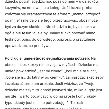
dziecko potrafi spędzić noc poza domem – u dziadków,
kuzynów, na nocowaniu u kolegi. Jeśli każda próba
kończyła się dramatycznym telefonem „mamo, przyjedź
po mnie” i nie dało się tego przepracować, obóz może
być za dużym skokiem. Nie chodzi o to, by dziecko w
ogóle nie tęskniło, ale by umiało funkcjonować mimo
tęsknoty: pójść do dorosłego, poprosić o przytulenie,
opowiedzieć, co przeżywa.
Po drugie,
umiejętność sygnalizowania potrzeb
. Na
obozie instruktorzy nie czytają w myślach. Dziecko musi
umieć powiedzieć „jest mi zimno”, „boli mnie brzuch”,
„boję się iść do latryny po ciemku”, zamiast zaciskać zęby
i czekać aż problem urośnie. Jeśli widzisz, że Twoje
dziecko ma z tym trudność (wstydzi się, milknie, gdy jest
mu źle), warto poćwiczyć w domu proste komunikaty
typu: „kiedy jest mi… to potrzebuję…”. To realnie
zwiększa jego bezpieczeństwo na wyjeździe.