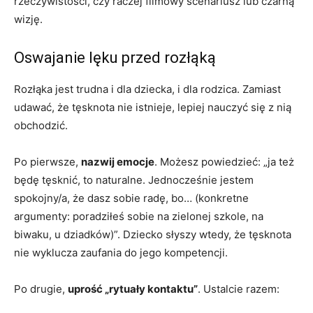
rzeczywistości, czy raczej filmowy scenariusz lub czarną
wizję.
Oswajanie lęku przed rozłąką
Rozłąka jest trudna i dla dziecka, i dla rodzica. Zamiast
udawać, że tęsknota nie istnieje, lepiej nauczyć się z nią
obchodzić.
Po pierwsze,
nazwij emocje
. Możesz powiedzieć: „ja też
będę tęsknić, to naturalne. Jednocześnie jestem
spokojny/a, że dasz sobie radę, bo… (konkretne
argumenty: poradziłeś sobie na zielonej szkole, na
biwaku, u dziadków)”. Dziecko słyszy wtedy, że tęsknota
nie wyklucza zaufania do jego kompetencji.
Po drugie,
uprość „rytuały kontaktu”
. Ustalcie razem: