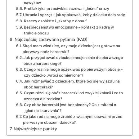
nawyków
Profilaktyka przeciwkleszczowa i „leśne” urazy
Ubrania i sprzęt – jak spakować, żeby dziecko dało radę
Rzeczy osobiste i „skarby z domu”
Bezpieczeństwo emocjonalne – kontakt z kadrą w
trakcie obozu
Najczęściej zadawane pytania (FAQ)
Skąd mam wiedzieć, czy moje dziecko jest gotowe na
pierwszy obóz harcerski?
Jak przygotować dziecko emocjonalnie do pierwszego
obozu harcerskiego?
Czego realnie mogę oczekiwać po pierwszym obozie –
czy dziecko „wróci odmienione”?
Jak rozmawiać z dzieckiem, które boi się wyjazdu na
obóz harcerski?
Czym różni się obóz harcerski od zwykłej kolonii i co to
oznacza dla rodzica?
Czy obóz harcerski jest bezpieczny? Co z mitami o
„głodzie i survivalu”?
Co jako rodzic mogę zrobić z własnymi obawami przed
pierwszym obozem dziecka?
Najważniejsze punkty