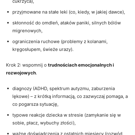
cukrzyca),
przyjmowane na stałe leki (co, kiedy, w jakiej dawce),
skłonność do omdleń, ataków paniki, silnych bólów
migrenowych,
ograniczenia ruchowe (problemy z kolanami,
kręgosłupem, świeże urazy).
Krok 2: wspomnij o
trudnościach emocjonalnych i
rozwojowych
.
diagnozy (ADHD, spektrum autyzmu, zaburzenia
lękowe) – z krótką informacją, co zazwyczaj pomaga, a
co pogarsza sytuację,
typowe reakcje dziecka w stresie (zamykanie się w
sobie, płacz, wybuchy złości),
ważne doświadczenia z ostatnich miesięcy (rozwód