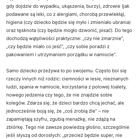
gdy dojdzie do wypadku, ukąszenia, burzy), zdrowie (jak
podawane są leki, co z alergiami, chorobą przewlekłą),
higiena (czy dziecko będzie się myło i zmieniało ubrania)
oraz tęsknota (czy będzie mogło dzwonić, pisać). Do tego
dochodzą wątpliwości praktyczne: „czy nie zmarznie”,
„czy będzie miało co jeść”, „czy sobie poradzi z
pakowaniem i utrzymaniem porządku w namiocie”.
Samo dziecko przeżywa to po swojemu. Często boi się
rzeczy innych niż rodzic: ciemności w lesie, nieznanych
ludzi, spania w namiocie, korzystania z polowej toalety,
nowego jedzenia czy tego, że nie znajdzie sobie
kolegów. Zdarza się, że dzieci bardzo chcą jechać, ale
jednocześnie boją się, że „coś zrobią źle” – nie
zapamiętają szyfru, zgubią menażkę, nie zdążą na
zbiórkę. Tego nie zawsze powiedzą głośno, szczególnie
jeśli słyszą od dorosłych: „przecież będzie super, nie