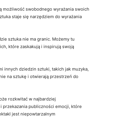
mają możliwość⁣ swobodnego wyrażania swoich
sztuka staje się narzędziem do wyrażania
zie ⁢sztuka nie ma granic. Możemy tu⁢
ch, ⁤które zaskakują i inspirują swoją
 innych dziedzin sztuki, takich jak muzyka,
e⁢ na sztukę i ​otwierają przestrzeń‍ do
e​ rozkwitać⁣ w ‌najbardziej
 ⁣przekazania publiczności emocji, które
ktakl‌ jest‌ niepowtarzalnym