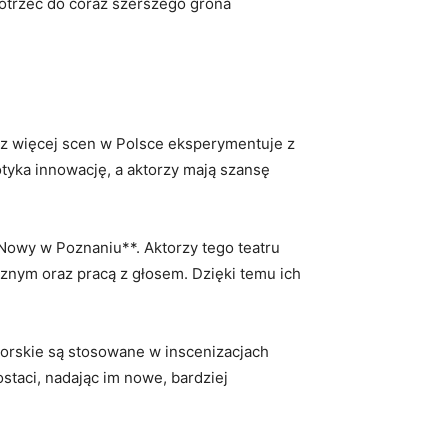
otrzeć do coraz szerszego grona
coraz więcej scen ⁣w Polsce eksperymentuje z
tyka‍ innowację, a aktorzy⁤ mają⁤ szansę
owy ‌w‍ Poznaniu**. Aktorzy tego‍ teatru
nym ⁣oraz pracą‍ z głosem. Dzięki‌ temu⁣ ich
ktorskie są stosowane w inscenizacjach
ostaci, ⁣nadając im nowe, bardziej