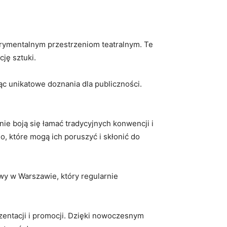
rymentalnym przestrzeniom teatralnym. ‌Te⁣
ję sztuki.
ąc unikatowe doznania dla⁣ publiczności.
nie boją się ⁣łamać tradycyjnych konwencji i
o, które mogą ich ⁣poruszyć i skłonić do
y w Warszawie, który regularnie ​
ezentacji⁢ i promocji. Dzięki nowoczesnym