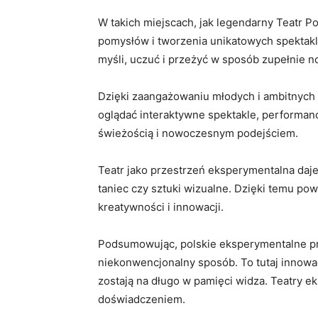
W takich ‌miejscach, jak legendarny ⁢Teatr
pomysłów i tworzenia unikatowych spektakli,
myśli, uczuć⁣ i przeżyć w sposób ⁢zupełnie n
Dzięki zaangażowaniu⁢ młodych i ambitnych t
oglądać ⁤interaktywne spektakle,‍ performanc
świeżością i ⁣nowoczesnym ‌podejściem.
Teatr jako przestrzeń eksperymentalna daje 
⁢taniec czy sztuki wizualne.⁢ Dzięki temu pow
kreatywności ‍i innowacji.
Podsumowując, polskie ⁤eksperymentalne przes
niekonwencjonalny sposób. To tutaj ⁤innowac
zostają na ​długo w pamięci widza. Teatry⁤ ek
⁢doświadczeniem.