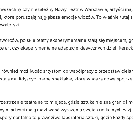
 Powszechny czy ‍niezależny Nowy ⁣Teatr ‌w Warszawie, artyści 
 które poruszają ⁣najgłębsze⁣ emocje widzów. To⁣ właśnie tutaj 
owatorski.
wórców, polskie teatry eksperymentalne stają ‌się ‍miejscem, gd
e art czy‍ eksperymentalne adaptacje klasycznych ‌dzieł literacki
również⁤ możliwość artystom ​do współpracy z przedstawicielami
stają ⁢multidyscyplinarne spektakle, które ⁣wnoszą nowe spojrzeni
trzenie teatralne to miejsca, ⁣gdzie sztuka ⁤nie zna granic i moż
yjni artyści mają możliwość wyrażenia swoich unikalnych wizji i
sperymentalne⁢ to⁤ prawdziwe laboratoria sztuki,​ gdzie każdy spe