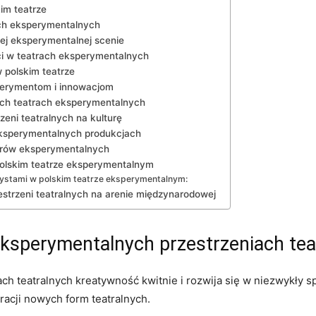
im teatrze
ch‍ eksperymentalnych
kiej eksperymentalnej scenie
ści w teatrach eksperymentalnych
polskim⁣ teatrze
sperymentom i‍ innowacjom
kich teatrach ​eksperymentalnych
eni teatralnych na kulturę
w eksperymentalnych produkcjach
atrów⁣ eksperymentalnych
polskim teatrze⁣ eksperymentalnym
tystami w polskim teatrze ⁤eksperymentalnym:
strzeni ‌teatralnych na arenie ​międzynarodowej
ksperymentalnych⁣ przestrzeniach tea
 teatralnych⁤ kreatywność kwitnie i⁤ rozwija się w⁢ niezwykły sp
acji nowych ⁣form ⁤teatralnych.