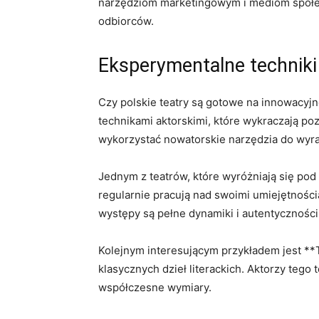
narzędziom marketingowym ⁣i mediom społe
odbiorców.
Eksperymentalne techniki 
Czy polskie ‌teatry⁣ są ‍gotowe na innowacyjn
technikami aktorskimi, które​ wykraczają poza
wykorzystać ⁣nowatorskie narzędzia ‍do⁢ wyra
Jednym z‍ teatrów, które ⁢wyróżniają się po
‌regularnie ‍pracują nad⁢ swoimi umiejętnośc
⁤występy są pełne ‍dynamiki​ i⁢ autentycznośc
Kolejnym‌ interesującym ⁢przykładem jest **
klasycznych dzieł literackich. Aktorzy tego ‍
współczesne wymiary.