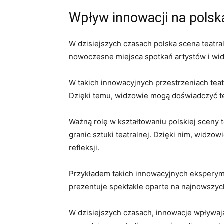
Wpływ innowacji na polską
W dzisiejszych⁣ czasach polska ​scena teat
nowoczesne miejsca spotkań artystów i widzó
W takich‌ innowacyjnych ‌przestrzeniach tea
Dzięki ‍temu, widzowie mogą doświadczyć tea
Ważną rolę w kształtowaniu ​polskiej sceny t
granic sztuki teatralnej. Dzięki nim, widzow
refleksji.
Przykładem ⁤takich innowacyjnych eksperyme
prezentuje spektakle oparte na ​najnowszyc
W dzisiejszych ​czasach, innowacje‍ wpływają