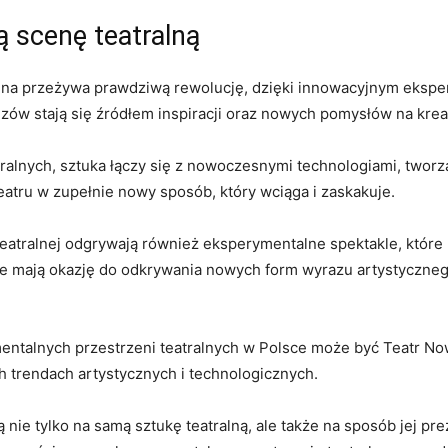
 ‍scenę teatralną
ralna‌ przeżywa prawdziwą rewolucję, dzięki innowacyjnym ekspe
w stają ⁢się źródłem inspiracji oraz nowych pomysłów na⁤ kreac
tralnych, sztuka⁤ łączy się​ z nowoczesnymi technologiami, tworz
tru ⁤w zupełnie ⁤nowy sposób, który wciąga i zaskakuje.
eatralnej odgrywają ⁢również eksperymentalne spektakle, które⁤ 
ie mają okazję‌ do⁣ odkrywania ⁢nowych‌ form wyrazu artystyczneg
ntalnych przestrzeni⁤ teatralnych w ⁣Polsce może ⁢być Teatr Now
h trendach artystycznych​ i technologicznych.
⁣ nie tylko na samą sztukę teatralną, ale także na sposób jej pr