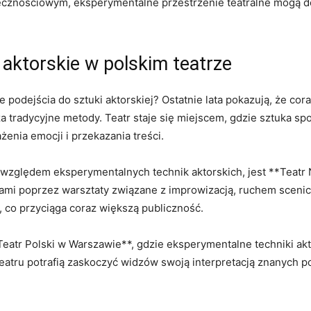
cznościowym, ⁢eksperymentalne przestrzenie teatralne mogą d
aktorskie w polskim teatrze
e podejścia ⁤do‍ sztuki⁤ aktorskiej?⁢ Ostatnie lata‌ pokazują, że⁤ 
​ tradycyjne⁤ metody. Teatr staje się miejscem, ‍gdzie sztuka ⁣spo
żenia emocji i przekazania‌ treści.
d względem eksperymentalnych technik aktorskich, jest **Teatr N
iami poprzez warsztaty ⁤związane z improwizacją, ‍ruchem scenicz
i, co przyciąga‍ coraz większą ‍publiczność.
Teatr Polski w‌ Warszawie**,⁣ gdzie​ eksperymentalne techniki a
teatru potrafią zaskoczyć ‍widzów⁤ swoją⁣ interpretacją znanych p