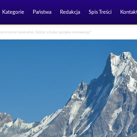
Kategorie
Państwa
Redakcja
Spis Treści
Kontak
estrzenie teatralne: Gdzie sztuka spotyka innowację?