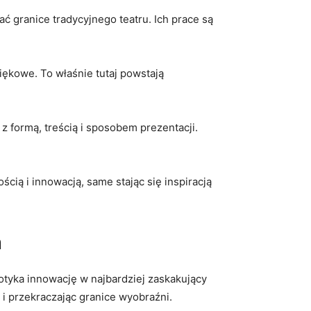
⁢granice tradycyjnego⁣ teatru.‌ Ich ‌prace są
więkowe. To⁢ właśnie tutaj powstają
​ formą, treścią i sposobem prezentacji.
cią i innowacją, ‌same‍ stając się inspiracją​
h
otyka innowację w najbardziej zaskakujący
 i przekraczając granice wyobraźni.