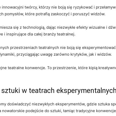
nnowacyjni ⁢twórcy, którzy nie boją się ryzykować i przełamywać 
h ⁤pomysłów,⁣ które potrafią zaskoczyć⁢ i poruszyć widzów.
miesza​ się‌ z technologią, dając niezwykłe​ efekty wizualne i dź
i ⁤inspirujące dla całej branży teatralnej.
lnych przestrzeniach teatralnych nie boją się eksperymentować z
namiki, przyciągając ‍uwagę zarówno ‌krytyków, ⁢jak⁢ i‍ widzów.
jne teatralne⁤ konwencje. ‍To przestrzenie, które kipią kreatywnoś
 ​sztuki w teatrach eksperymentalnyc
żemy ⁢doświadczyć niezwykłych eksperymentów, gdzie⁣ sztuka sp
 nowatorskie podejście do sztuki,‍ łamiąc tradycyjne konwencje