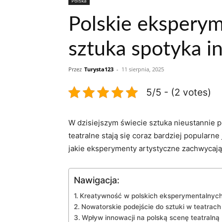
Polska
Polskie eksperym
sztuka spotyka i
Przez
Turysta123
-
11 sierpnia, 2025
5/5 - (2 votes)
W dzisiejszym świecie⁣ sztuka nieustannie pos
teatralne stają ⁤się coraz bardziej popularne
jakie ⁤eksperymenty ‌artystyczne zachwycają 
Nawigacja:
Kreatywność w polskich ⁢eksperymentalnych⁣
Nowatorskie ⁤podejście do ​sztuki w teatra
Wpływ innowacji na polską ‍scenę teatralną