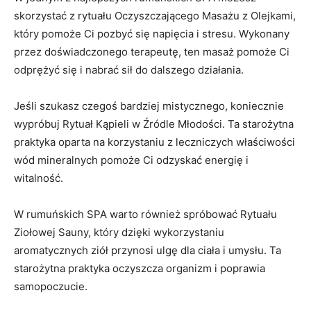
skorzystać z rytuału Oczyszczającego Masażu z‌ Olejkami,
który pomoże Ci pozbyć ⁤się⁢ napięcia i​ stresu. Wykonany
przez ​doświadczonego terapeutę, ten masaż pomoże Ci
odprężyć się ⁢i ‌nabrać sił‌ do⁢ dalszego działania.
Jeśli szukasz​ czegoś bardziej mistycznego, koniecznie
wypróbuj Rytuał Kąpieli w⁣ Źródle Młodości. Ta ⁣starożytna
praktyka ‍oparta na​ korzystaniu z ⁣leczniczych właściwości
wód mineralnych ​pomoże Ci odzyskać energię ‍i
witalność.
W rumuńskich SPA warto również spróbować Rytuału
⁤Ziołowej Sauny,‍ który ⁤dzięki‌ wykorzystaniu
aromatycznych ziół przynosi ulgę dla ciała i umysłu. Ta⁤
starożytna praktyka oczyszcza organizm i ⁣poprawia‍
samopoczucie.