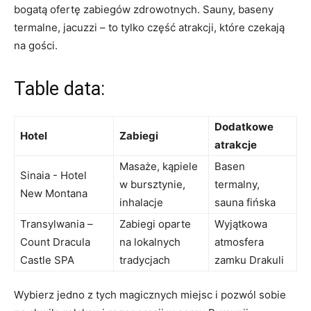
bogatą ofertę zabiegów ⁣zdrowotnych.​ Sauny,⁢ baseny​
termalne,⁣ jacuzzi – to tylko część atrakcji, które czekają
na gości.
Table data:
Dodatkowe‍
Hotel
Zabiegi
atrakcje
Masaże, kąpiele
Basen
Sinaia -‌ Hotel
w bursztynie,
termalny,
New ‍Montana
inhalacje
⁤sauna fińska
Transylwania⁣ –
Zabiegi oparte
Wyjątkowa
Count Dracula ​
⁤na lokalnych ​
⁣atmosfera
Castle‌ SPA
tradycjach
zamku Drakuli
Wybierz⁤ jedno z tych ⁤magicznych‌ miejsc i pozwól sobie