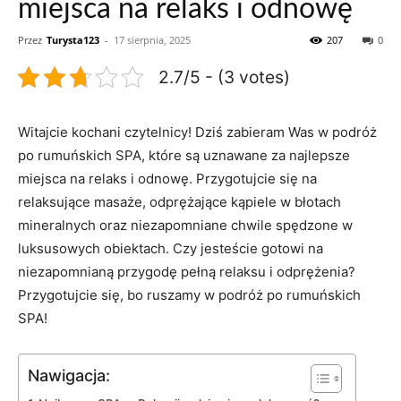
miejsca na relaks i odnowę
Przez
Turysta123
-
17 sierpnia, 2025
207
0
2.7/5 - (3 votes)
Witajcie kochani czytelnicy! Dziś zabieram Was w‍ podróż
po rumuńskich⁢ SPA, które są uznawane‍ za najlepsze
miejsca na relaks i odnowę.⁣ Przygotujcie się na
relaksujące⁢ masaże, odprężające kąpiele⁢ w błotach
mineralnych oraz niezapomniane chwile​ spędzone w
luksusowych obiektach. Czy jesteście ‌gotowi ⁢na
niezapomnianą przygodę⁢ pełną ‍relaksu i‍ odprężenia?
Przygotujcie się,⁤ bo ruszamy w‌ podróż po rumuńskich
SPA!
Nawigacja: