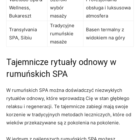
Wellness,⁢
wybór
obsługa i luksusowa⁢
Bukareszt
⁤masaży
atmosfera
Tradycyjne
Transylvania
Basen termalny z
⁤rumuńskie
SPA, Sibiu
widokiem na góry
masaże
Tajemnicze rytuały‌ odnowy w
rumuńskich ⁤SPA
W rumuńskich‍ SPA‍ można ⁤doświadczyć ​niezwykłych
rytuałów odnowy, które wprowadzą Cię w stan głębłego
relaksu i regeneracji. Te tajemnicze ​zabiegi mają swoje
⁤korzenie ⁢w ⁢tradycyjnych metodach‌ leczniczych, które⁣ od
wieków przekazywane‍ są z ​pokolenia​ na pokolenie.
W jednym z ⁢najlepszych rumuńskich SPA możesz​