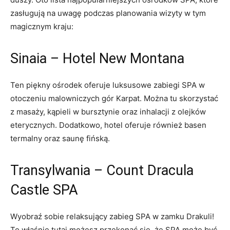
zasługują na uwagę podczas⁤ planowania wizyty w⁣ tym
magicznym kraju:
Sinaia – Hotel New⁣ Montana
Ten piękny ⁤ośrodek oferuje‌ luksusowe zabiegi SPA w
otoczeniu malowniczych gór Karpat. ⁣Można tu skorzystać
z ​masaży, kąpieli w​ bursztynie oraz inhalacji z​ olejków ​
eterycznych. ⁤Dodatkowo, hotel oferuje również basen
termalny oraz saunę fińską.
Transylwania – Count Dracula
Castle SPA
Wyobraź sobie relaksujący zabieg SPA ⁣w‌ zamku Drakuli!
⁣To⁢ właśnie tutaj możesz przekonać ‌się, że⁢ SPA może⁢ być‍