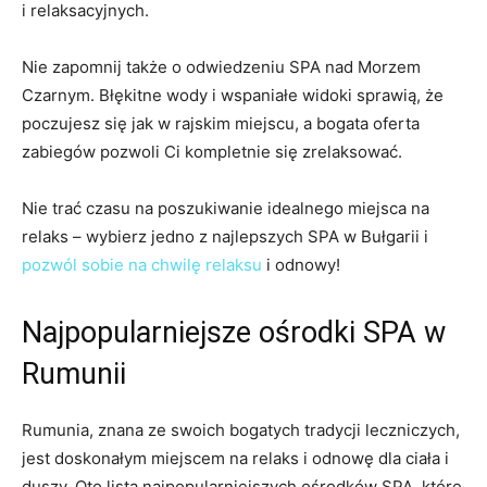
i relaksacyjnych.
Nie zapomnij ‍także o ⁤odwiedzeniu‍ SPA⁢ nad Morzem
‍Czarnym. Błękitne wody i wspaniałe ⁢widoki sprawią, że
poczujesz się jak‍ w rajskim ⁣miejscu, a ‌bogata oferta
zabiegów pozwoli Ci kompletnie się zrelaksować.
Nie trać czasu na poszukiwanie idealnego miejsca na
relaks – wybierz⁢ jedno z najlepszych⁢ SPA w Bułgarii ⁢i
pozwól sobie na chwilę relaksu
i odnowy!
Najpopularniejsze ośrodki SPA ​w
Rumunii
Rumunia, ⁤znana ze swoich bogatych tradycji ‍leczniczych,
jest doskonałym miejscem na⁣ relaks i odnowę dla ciała i
duszy. Oto lista najpopularniejszych ośrodków SPA, które