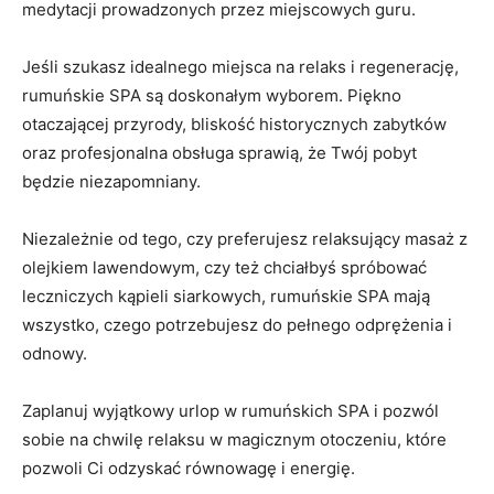
‍medytacji⁣ prowadzonych ​przez miejscowych⁢ guru.
Jeśli⁢ szukasz ⁤idealnego‌ miejsca na ‌relaks i regenerację,
rumuńskie​ SPA są doskonałym ‌wyborem. Piękno
otaczającej przyrody, bliskość⁢ historycznych zabytków
oraz profesjonalna obsługa sprawią, że Twój⁣ pobyt
będzie niezapomniany.
Niezależnie od tego,⁢ czy ‍preferujesz relaksujący ⁢masaż z
olejkiem ⁤lawendowym, czy też chciałbyś ⁤spróbować
leczniczych​ kąpieli ‌siarkowych, rumuńskie⁤ SPA ⁢mają
wszystko, czego⁤ potrzebujesz do⁣ pełnego ‌odprężenia i
odnowy.
Zaplanuj ‌wyjątkowy urlop w rumuńskich SPA i ‍pozwól
sobie ⁣na chwilę relaksu w magicznym otoczeniu, które
pozwoli Ci odzyskać równowagę i energię.