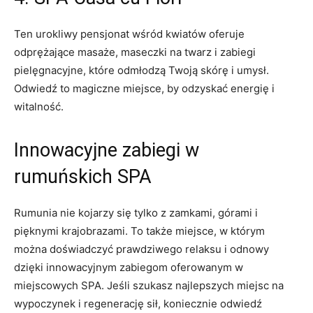
Ten urokliwy pensjonat⁣ wśród​ kwiatów oferuje​
odprężające⁣ masaże, ‍maseczki na twarz​ i zabiegi
pielęgnacyjne, które odmłodzą Twoją skórę i umysł.
Odwiedź to magiczne miejsce, by ​odzyskać energię i
witalność.
Innowacyjne zabiegi w
rumuńskich‌ SPA
Rumunia nie kojarzy się tylko z zamkami, górami i
pięknymi krajobrazami. To także miejsce,​ w którym
można⁣ doświadczyć prawdziwego⁣ relaksu‍ i odnowy
dzięki innowacyjnym zabiegom oferowanym w
miejscowych SPA. Jeśli szukasz najlepszych ​miejsc ⁤na
wypoczynek ⁣i ⁢regenerację sił, koniecznie odwiedź