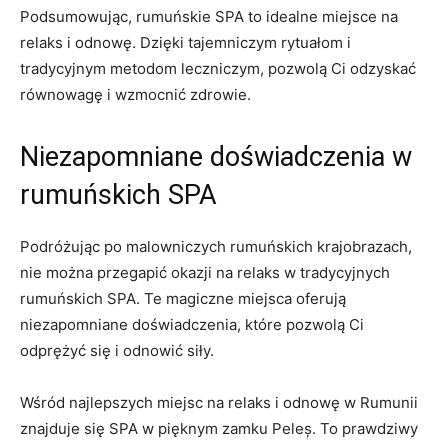
Podsumowując, rumuńskie⁤ SPA ⁤to⁤ idealne miejsce na
relaks ⁢i⁤ odnowę. Dzięki ⁤tajemniczym ‌rytuałom i
⁤tradycyjnym metodom leczniczym, pozwolą Ci⁤ odzyskać
równowagę ​i ⁣wzmocnić ‍zdrowie.
Niezapomniane doświadczenia w⁤
rumuńskich SPA
Podróżując po ‍malowniczych rumuńskich krajobrazach,
nie‌ można przegapić okazji na relaks w tradycyjnych
rumuńskich ⁢SPA. Te magiczne ⁢miejsca oferują
‍niezapomniane doświadczenia, które pozwolą⁣ Ci
odprężyć‍ się i ​odnowić siły.
Wśród najlepszych miejsc ⁣na relaks i ​odnowę w⁤ Rumunii
znajduje⁤ się SPA w ⁣pięknym⁣ zamku ‌Peleș. To prawdziwy