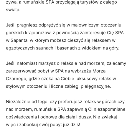
żywa, a rumuńskie SPA przyciągają turystów z całego
świata.
Jeśli pragniesz odprężyć się w ⁢malowniczym otoczeniu
‌górskich krajobrazów, z pewnością ‌zainteresuje Cię SPA
⁤w Sapanta, w którym możesz cieszyć się relaksem w
egzotycznych⁤ saunach i basenach z widokiem na ‍góry.
Jeśli natomiast marzysz‍ o relaksie nad morzem, zalecamy
zarezerwować‌ pobyt⁣ w SPA na‍ wybrzeżu Morza
Czarnego, gdzie czeka na Ciebie luksusowy relaks w
stylowym‍ otoczeniu i liczne zabiegi pielęgnacyjne.
Niezależnie‍ od tego, czy preferujesz relaks w górach czy
nad morzem,‍ rumuńskie SPA zapewnią ⁣Ci niezapomniane
doświadczenia i⁣ odnowę‌ dla ciała i duszy. Nie zwlekaj
więc‍ i​ zabookuj ‍swój pobyt⁣ już ⁣dziś!