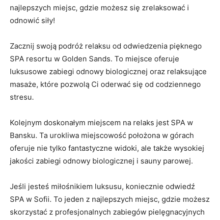
najlepszych miejsc, gdzie możesz się zrelaksować i
odnowić siły!
Zacznij ⁣swoją podróż relaksu od odwiedzenia⁣ pięknego
⁤SPA resortu w ‌Golden ‌Sands. To miejsce oferuje
luksusowe zabiegi odnowy ⁤biologicznej oraz relaksujące‌
masaże, które pozwolą Ci ⁢oderwać ⁢się​ od codziennego
‌stresu.
Kolejnym doskonałym ‍miejscem na relaks jest SPA⁤ w
⁢Bansku.⁢ Ta urokliwa miejscowość położona w‌ górach
oferuje nie tylko fantastyczne ​widoki, ale także wysokiej
jakości zabiegi odnowy biologicznej i sauny parowej.
Jeśli jesteś miłośnikiem⁣ luksusu, koniecznie odwiedź
SPA​ w Sofii.‌ To jeden z⁢ najlepszych​ miejsc, gdzie możesz
‍skorzystać z profesjonalnych zabiegów pielęgnacyjnych