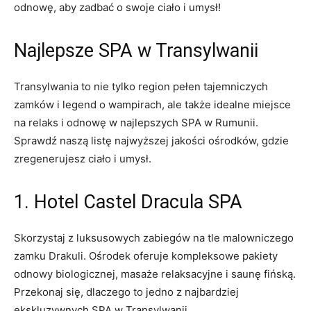
odnowę, ⁤aby zadbać o swoje ciało i umysł!
Najlepsze SPA‌ w Transylwanii
Transylwania⁣ to nie‌ tylko ​region‍ pełen tajemniczych
zamków ⁤i⁢ legend o ⁣wampirach, ale⁣ także‌ idealne‌ miejsce‍
na relaks ⁣i odnowę w najlepszych SPA w ⁣Rumunii.
‍Sprawdź​ naszą⁤ listę najwyższej​ jakości ośrodków, gdzie
zregenerujesz ciało i umysł.
1.‌ Hotel​ Castel Dracula SPA
Skorzystaj z ​luksusowych zabiegów na⁣ tle malowniczego⁣
zamku Drakuli. Ośrodek oferuje kompleksowe ‍pakiety⁣
odnowy‌ biologicznej, masaże relaksacyjne‌ i⁣ saunę fińską.
Przekonaj ‍się, dlaczego to jedno‌ z ⁣najbardziej
ekskluzywnych SPA w Transylwanii.