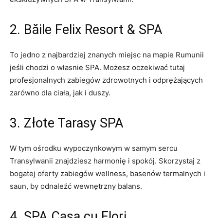
2. ⁤Băile Felix​ Resort & SPA
To jedno z najbardziej znanych miejsc ⁤na mapie Rumunii‌
jeśli chodzi o ​własnie SPA. Możesz oczekiwać tutaj
profesjonalnych zabiegów​ zdrowotnych‍ i odprężających
zarówno ⁢dla ciała, jak i⁢ duszy.
3.​ Złote Tarasy SPA
W tym ośrodku⁢ wypoczynkowym w samym sercu
Transylwanii znajdziesz harmonię i‌ spokój. Skorzystaj z
bogatej oferty zabiegów ⁤wellness, ⁤basenów termalnych ‌i
saun, ‌by odnaleźć wewnętrzny ​balans.
4. ⁢SPA Casa ⁢cu Flori