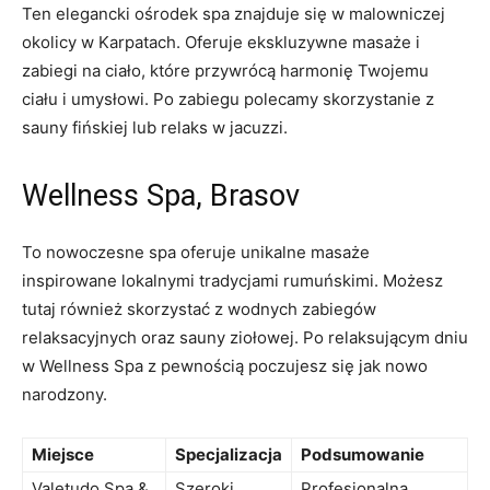
Ten ⁤elegancki ‍ośrodek spa ⁢znajduje się w​ malowniczej⁣
okolicy w Karpatach. Oferuje ekskluzywne‍ masaże i
zabiegi na ciało, ⁢które‍ przywrócą harmonię Twojemu
ciału i⁤ umysłowi. Po zabiegu polecamy skorzystanie ⁤z
sauny fińskiej⁢ lub relaks w jacuzzi.
Wellness​ Spa, Brasov
To nowoczesne spa‍ oferuje unikalne masaże
inspirowane lokalnymi tradycjami rumuńskimi.​ Możesz
tutaj również skorzystać⁢ z​ wodnych zabiegów
relaksacyjnych oraz ‌sauny ziołowej. Po relaksującym dniu
w​ Wellness ‍Spa z‍ pewnością⁤ poczujesz się jak‍ nowo
‌narodzony.
Miejsce
Specjalizacja
Podsumowanie
Valetudo ‌Spa &
Szeroki
Profesjonalna‍