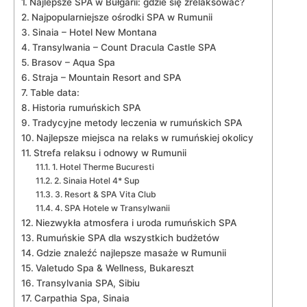
Najlepsze SPA ⁤w Bułgarii: gdzie się zrelaksować?
Najpopularniejsze ośrodki SPA ​w Rumunii
Sinaia – Hotel New⁣ Montana
Transylwania – Count Dracula Castle SPA
Brasov – Aqua Spa
Straja – Mountain‍ Resort and SPA
Table data:
Historia⁣ rumuńskich SPA
Tradycyjne ⁢metody leczenia ​w rumuńskich SPA
Najlepsze ⁤miejsca na relaks w ⁢rumuńskiej okolicy
Strefa⁤ relaksu i odnowy ⁢w Rumunii
1. Hotel Therme Bucuresti
2. Sinaia Hotel 4* Sup
3. Resort ​& SPA ⁣Vita Club
4. SPA Hotele w ‌Transylwanii
Niezwykła ⁤atmosfera i uroda rumuńskich ⁢SPA
Rumuńskie SPA dla wszystkich budżetów
Gdzie ⁣znaleźć najlepsze masaże w Rumunii
Valetudo Spa & ⁣Wellness, Bukareszt
Transylvania SPA, Sibiu
Carpathia‍ Spa, Sinaia