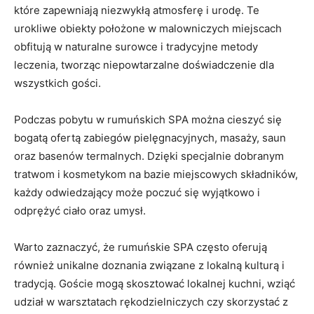
które​ zapewniają niezwykłą⁣ atmosferę⁢ i urodę. Te
urokliwe ⁢obiekty położone w⁢ malowniczych‍ miejscach
obfitują⁤ w naturalne surowce i tradycyjne ​metody
leczenia, ⁣tworząc niepowtarzalne doświadczenie dla​
wszystkich⁢ gości.
Podczas pobytu​ w rumuńskich SPA ⁣można cieszyć się
bogatą ofertą zabiegów pielęgnacyjnych,‌ masaży, ⁣saun
⁣oraz basenów termalnych.⁢ Dzięki specjalnie dobranym
tratwom i⁣ kosmetykom ⁢na bazie miejscowych składników,⁣
każdy odwiedzający może poczuć się wyjątkowo​ i
⁤odprężyć ​ciało oraz ‌umysł.
Warto⁤ zaznaczyć, że rumuńskie SPA⁤ często oferują‌
również unikalne doznania związane z lokalną ⁢kulturą i
tradycją. ⁢Goście ⁢mogą skosztować lokalnej ‍kuchni, wziąć
‍udział w warsztatach rękodzielniczych czy skorzystać z