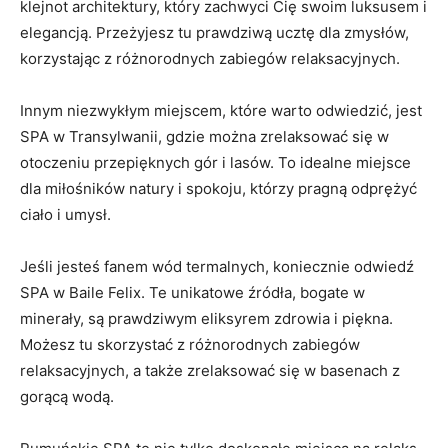
⁤klejnot architektury, który zachwyci Cię swoim luksusem i
elegancją. Przeżyjesz tu prawdziwą ucztę dla​ zmysłów,‍
korzystając z różnorodnych zabiegów ‌relaksacyjnych.
Innym niezwykłym miejscem, które​ warto odwiedzić, jest
SPA​ w Transylwanii, gdzie można zrelaksować ⁣się w
otoczeniu przepięknych ⁣gór ‌i lasów. To idealne miejsce
dla miłośników ⁢natury i spokoju, ⁢którzy​ pragną‍ odprężyć
⁢ciało i umysł.
Jeśli jesteś ​fanem wód termalnych, koniecznie odwiedź‍
SPA w Baile ⁢Felix. Te unikatowe źródła, bogate w
minerały,⁤ są prawdziwym‌ eliksyrem⁢ zdrowia ⁢i piękna.
Możesz tu skorzystać z różnorodnych zabiegów‍
relaksacyjnych, a także‍ zrelaksować się w ⁢basenach z‍
gorącą wodą.