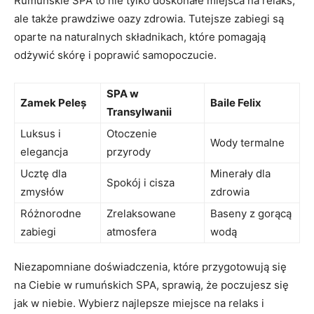
Rumuńskie SPA to nie tylko doskonałe ‍miejsca⁢ na ⁢relaks,
ale także prawdziwe oazy zdrowia.‍ Tutejsze zabiegi są
oparte na naturalnych składnikach,‌ które ​pomagają
odżywić ‌skórę ‍i poprawić⁣ samopoczucie.
SPA‍ w
Zamek Peleș
Baile Felix
Transylwanii
Luksus⁣ i
Otoczenie
Wody termalne
elegancja
przyrody
Ucztę dla ​
Minerały dla
Spokój i cisza
zmysłów
zdrowia
Różnorodne
Zrelaksowane
Baseny z gorącą
zabiegi
atmosfera
wodą
Niezapomniane doświadczenia, które przygotowują się
na Ciebie w rumuńskich SPA, sprawią, że‌ poczujesz⁣ się​
jak w niebie. Wybierz najlepsze miejsce​ na‌ relaks i