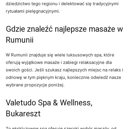
⁣dziedzictwo tego⁣ regionu i delektować​ się ⁤tradycyjnymi
rytuałami pielęgnacyjnymi.
Gdzie ⁣znaleźć najlepsze masaże w
Rumunii
W ⁤Rumunii znajduje się wiele ⁤luksusowych spa, które
‌oferują​ wyjątkowe⁢ masaże i zabiegi relaksacyjne dla
swoich ‌gości. Jeśli szukasz najlepszych ⁤miejsc ⁢na ⁣relaks i‍
odnowę w tym pięknym kraju, koniecznie odwiedź nasze⁣
wybrane propozycje poniżej.
Valetudo Spa & ⁣Wellness,
Bukareszt
To ekskluzywne spa oferuje szeroki ‍wybór ‍masaży, od