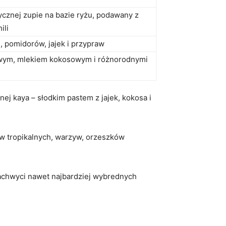
cznej zupie na bazie ryżu, podawany z
ili
, pomidorów, jajek i przypraw
wym, mlekiem kokosowym i różnorodnymi
ej kaya – słodkim pastem z jajek, kokosa i
ców tropikalnych, warzyw, orzeszków
zachwyci nawet najbardziej wybrednych