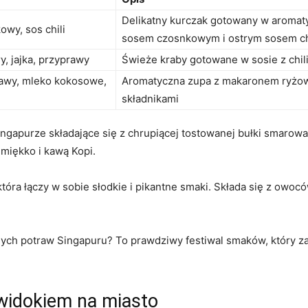
Delikatny kurczak gotowany w aromaty
owy, sos chili
sosem​ czosnkowym i ostrym sosem ch
y, jajka, przyprawy
Świeże kraby gotowane w sosie z chili
awy, mleko kokosowe,⁣
Aromatyczna zupa z makaronem ryżo
składnikami
ingapurze składające się z chrupiącej tostowanej bułki smarowan
 miękko i kawą Kopi.
 która łączy w sobie słodkie i pikantne smaki.⁤ Składa się z owo
jnych potraw Singapuru? To prawdziwy festiwal smaków, który 
widokiem na miasto