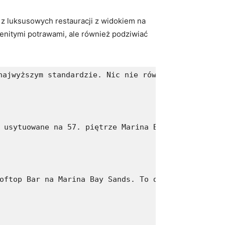
z ⁢luksusowych restauracji ⁣z widokiem na
enitymi ‌potrawami, ale również​ podziwiać
najwyższym standardzie. Nic nie równa się z podziw
 usytuowane na 57. piętrze Marina Bay Sands. Nies
oftop Bar na Marina Bay Sands. To doskonałe miejs