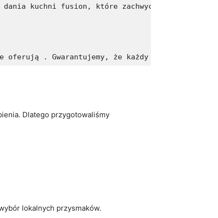
 dania kuchni fusion, które zachwycą Twoje kubki 
e oferują . Gwarantujemy, że każdy posiłek w taki
bienia. Dlatego ‌przygotowaliśmy
 wybór lokalnych przysmaków.