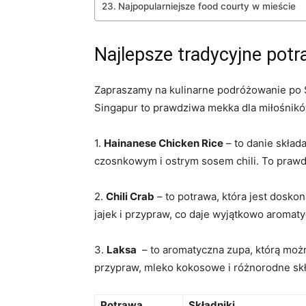
Najpopularniejsze food courty ⁤w mieście
Najlepsze tradycyjne​ pot
Zapraszamy na kulinarne ​podróżowanie po 
Singapur to ⁢prawdziwa mekka​ dla miłośnik
1.
Hainanese Chicken Rice
– to danie ⁢skła
czosnkowym i ostrym‌ sosem chili. To prawd
2.
Chili Crab
– to potrawa, która jest ⁣dosk
jajek i przypraw, co daje wyjątkowo aromaty
3.
Laksa
​ – to aromatyczna zupa, którą mo
przypraw, mleko kokosowe i różnorodne składn
Potrawa
Składniki