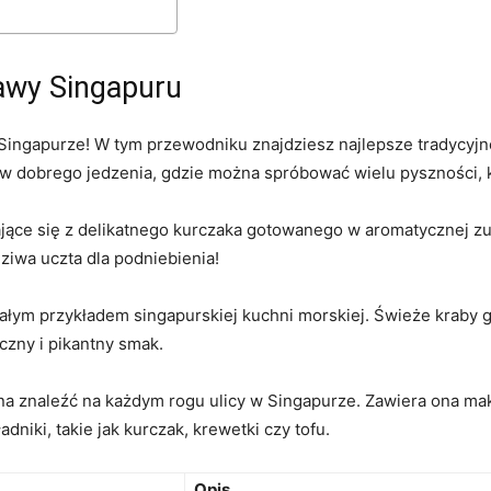
rawy Singapuru
Singapurze! ‍W tym przewodniku znajdziesz najlepsze tradycyjn
ów dobrego jedzenia, ‍gdzie można spróbować⁢ wielu pyszności,
dające się z delikatnego kurczaka gotowanego w aromatycznej z
ziwa uczta dla podniebienia!
onałym przykładem singapurskiej kuchni morskiej. Świeże kraby g
czny i pikantny smak.
żna znaleźć na każdym rogu ulicy ⁢w Singapurze. ⁢Zawiera ona 
iki, takie jak kurczak,​ krewetki czy tofu.
Opis