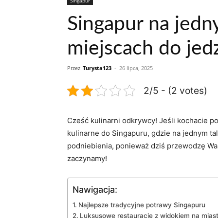
Singapur
Singapur na jedn
miejscach do jed
Przez
Turysta123
-
26 lipca, 2025
2/5 - (2 votes)
Cześć kulinarni odkrywcy! Jeśli ⁢kochacie po
kulinarne do Singapuru, gdzie​ na jednym t
podniebienia, ponieważ dziś‍ przewodzę Wa
zaczynamy!
Nawigacja:
Najlepsze tradycyjne​ potrawy Singapuru
Luksusowe restauracje z widokiem na mias