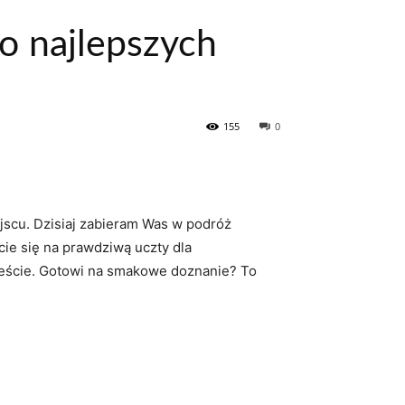
o najlepszych
155
0
jscu.⁤ Dzisiaj‌ zabieram Was w podróż
cie się na prawdziwą uczty dla
ieście. Gotowi na smakowe doznanie? ​To