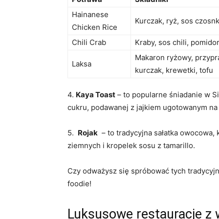
Hainanese
Kurczak, ryż,‍ sos czosnk
Chicken Rice
Chili Crab
Kraby, sos chili, pomidor
Makaron ryżowy,‌ przypr
Laksa
kurczak, krewetki, tofu
4.⁣
Kaya⁤ Toast
– to popularne śniadanie w ‍S
cukru, podawanej⁣ z jajkiem ugotowanym na⁣
5. ⁤
Rojak
⁤ – to tradycyjna sałatka owocowa,
ziemnych i kropelek sosu z tamarillo.
Czy ‍odważysz ‍się spróbować tych tradycy
foodie!
Luksusowe restauracje z 